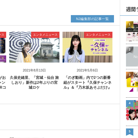
週間
NJ編集部の記事一覧
1
ース
エンタメニュース
エンタメニュース
2
2021年8月13日
2021年5月6日
3
がお
久保史緒里、「宮城・仙台 旅
「のぎ動画」内で2つの新番
ャン
しおり」新作は2年ぶりの宮
組がスタート『久保チャンネ
Rコ
城ロケ
ル』＆『乃木坂あそぶだけ』
4
5