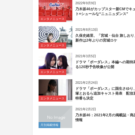
2022年9月9日
乃木坂46がカップスター新CMでキ
ト×シュールな“ニュニュダンス”
エンタメニュース
2021年8月13日
久保史緒里、「宮城・仙台 旅しおり
新作は2年ぶりの宮城ロケ
エンタメニュース
2021年3月5日
ドラマ「ボーダレス」本編への期待
る120秒予告映像が公開
エンタメニュース
2021年2月24日
ドラマ「ボーダレス」に国生さゆり
塚とおるら追加キャスト発表 配信
特番も決定
エンタメニュース
2021年2月2日
乃木坂46：2021年2月の掲載誌・商
情報
月別掲載情報