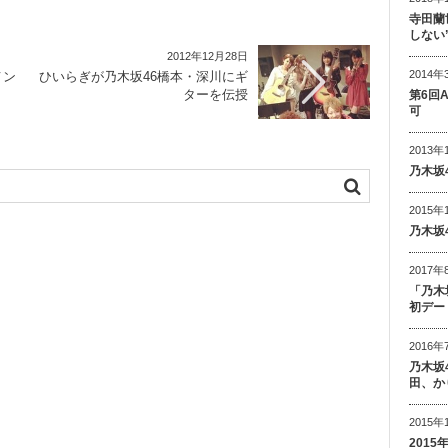
寺田蘭
しない
2012年12月28日
2014年
メン
ひいらぎが乃木坂46橋本・深川にギ
ターを伝授
第6回
可
2013年
乃木坂
2015年
乃木坂
2017年
「乃木
初デー
2016年
乃木坂
田、か
2015年
201