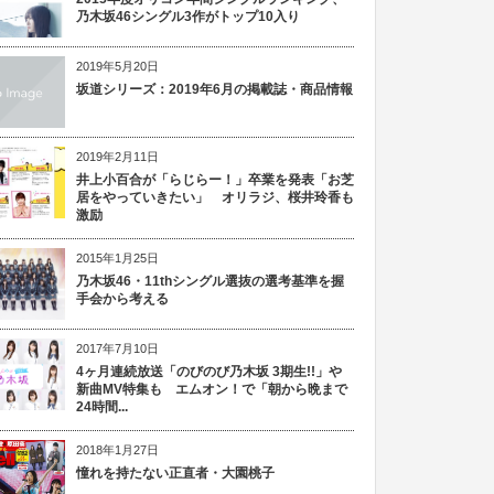
乃木坂46シングル3作がトップ10入り
2019年5月20日
坂道シリーズ：2019年6月の掲載誌・商品情報
2019年2月11日
井上小百合が「らじらー！」卒業を発表「お芝
居をやっていきたい」 オリラジ、桜井玲香も
激励
2015年1月25日
乃木坂46・11thシングル選抜の選考基準を握
手会から考える
2017年7月10日
4ヶ月連続放送「のびのび乃木坂 3期生!!」や
新曲MV特集も エムオン！で「朝から晩まで
24時間...
2018年1月27日
憧れを持たない正直者・大園桃子