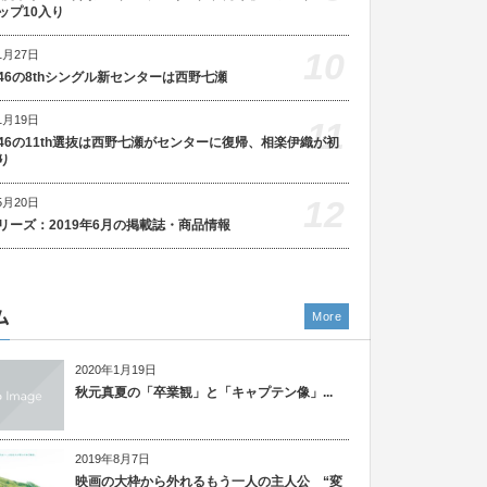
ップ10入り
10
1月27日
46の8thシングル新センターは西野七瀬
1月19日
11
46の11th選抜は西野七瀬がセンターに復帰、相楽伊織が初
り
12
5月20日
リーズ：2019年6月の掲載誌・商品情報
ム
More
2020年1月19日
秋元真夏の「卒業観」と「キャプテン像」...
2019年8月7日
映画の大枠から外れるもう一人の主人公 “変