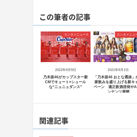
この筆者の記事
エンタメニュース
エンタメニュ
2022年9月9日
2021年9月1日
乃木坂46がカップスター新
「乃木坂46 おとな選抜」
CMでキュート×シュール
家飲みを盛り上げる新キ
な“ニュニュダンス”
ペーン 適正飲酒啓発やA
ンテンツ展開
関連記事