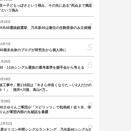
3
世ー子どもっぽさという弱み、その先にある”死ぬまで満足
”という強み
3月22日
4
AKB48選抜総選挙、乃木坂46は兼任の生駒里奈のみ立候補
5
10月7日
46堀未央奈のブログが研究生から個人枠に
6
1月25日
46・11thシングル選抜の選考基準を握手会から考える
8月19日
7
坂工事中」第118回は「今さら仲良くなりた～い2人だけの
ト！」 桜井×川後、高山×万...
7月28日
8
46さゆりんご軍団が「スピリッツ」で初表紙！佐々木、寺
りんが軍団内部の丸秘話を暴露
12月31日
9
5年度オリコン年間シングルランキング、乃木坂46シングル3