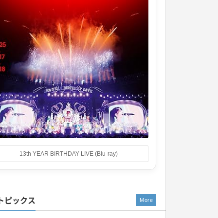
13th YEAR BIRTHDAY LIVE (Blu-ray)
トピックス
More