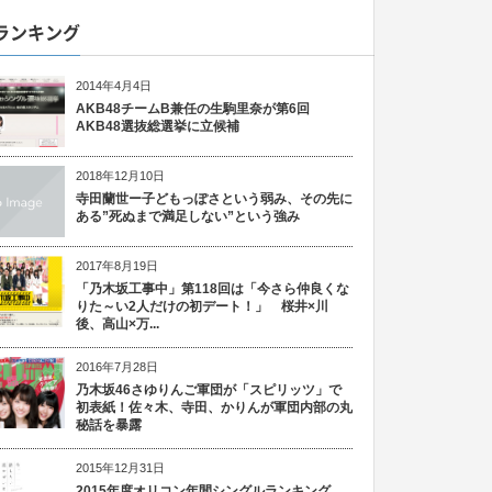
ランキング
2014年4月4日
AKB48チームB兼任の生駒里奈が第6回
AKB48選抜総選挙に立候補
2018年12月10日
寺田蘭世ー子どもっぽさという弱み、その先に
ある”死ぬまで満足しない”という強み
2017年8月19日
「乃木坂工事中」第118回は「今さら仲良くな
りた～い2人だけの初デート！」 桜井×川
後、高山×万...
2016年7月28日
乃木坂46さゆりんご軍団が「スピリッツ」で
初表紙！佐々木、寺田、かりんが軍団内部の丸
秘話を暴露
2015年12月31日
2015年度オリコン年間シングルランキング、