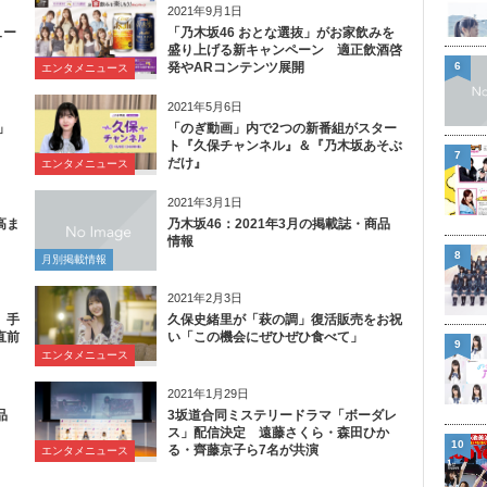
2021年9月1日
ュー
「乃木坂46 おとな選抜」がお家飲みを
盛り上げる新キャンペーン 適正飲酒啓
6
発やARコンテンツ展開
エンタメニュース
2021年5月6日
」
「のぎ動画」内で2つの新番組がスター
ト『久保チャンネル』＆『乃木坂あそぶ
7
だけ』
エンタメニュース
2021年3月1日
高ま
乃木坂46：2021年3月の掲載誌・商品
情報
8
月別掲載情報
2021年2月3日
、手
久保史緒里が「萩の調」復活販売をお祝
直前
い「この機会にぜひぜひ食べて」
9
エンタメニュース
2021年1月29日
品
3坂道合同ミステリードラマ「ボーダレ
ス」配信決定 遠藤さくら・森田ひか
10
る・齊藤京子ら7名が共演
エンタメニュース