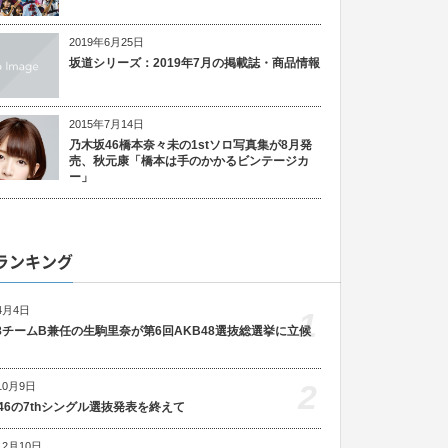
2019年6月25日
坂道シリーズ：2019年7月の掲載誌・商品情報
2015年7月14日
乃木坂46橋本奈々未の1stソロ写真集が8月発
売、秋元康「橋本は手のかかるビンテージカ
ー」
ランキング
4月4日
1
48チームB兼任の生駒里奈が第6回AKB48選抜総選挙に立候
2
10月9日
46の7thシングル選抜発表を終えて
12月10日