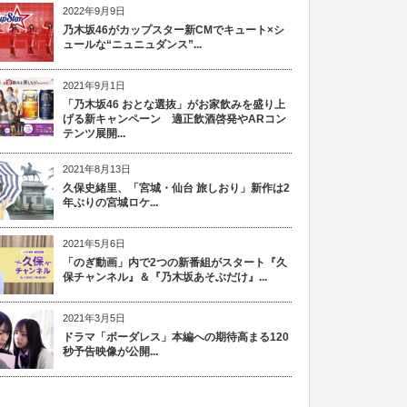
2022年9月9日
乃木坂46がカップスター新CMでキュート×シ
ュールな“ニュニュダンス”...
2021年9月1日
「乃木坂46 おとな選抜」がお家飲みを盛り上
げる新キャンペーン 適正飲酒啓発やARコン
テンツ展開...
2021年8月13日
久保史緒里、「宮城・仙台 旅しおり」新作は2
年ぶりの宮城ロケ...
2021年5月6日
「のぎ動画」内で2つの新番組がスタート『久
保チャンネル』＆『乃木坂あそぶだけ』...
2021年3月5日
ドラマ「ボーダレス」本編への期待高まる120
秒予告映像が公開...