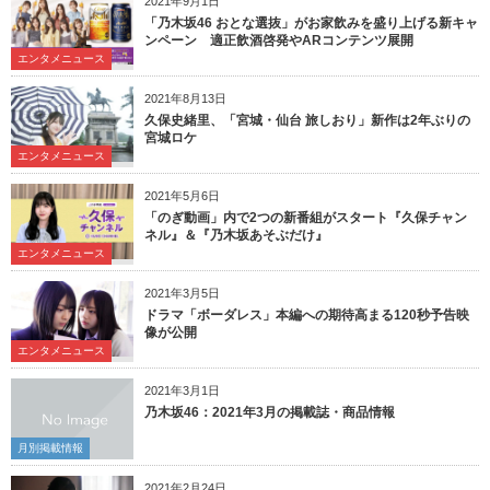
2021年9月1日
「乃木坂46 おとな選抜」がお家飲みを盛り上げる新キャ
ンペーン 適正飲酒啓発やARコンテンツ展開
エンタメニュース
2021年8月13日
久保史緒里、「宮城・仙台 旅しおり」新作は2年ぶりの
宮城ロケ
エンタメニュース
2021年5月6日
「のぎ動画」内で2つの新番組がスタート『久保チャン
ネル』＆『乃木坂あそぶだけ』
エンタメニュース
2021年3月5日
ドラマ「ボーダレス」本編への期待高まる120秒予告映
像が公開
エンタメニュース
2021年3月1日
乃木坂46：2021年3月の掲載誌・商品情報
月別掲載情報
2021年2月24日