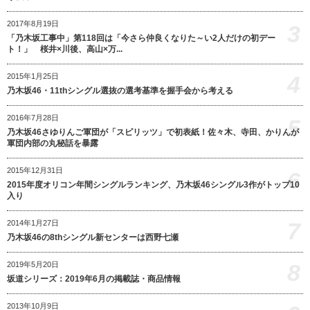
2017年8月19日
3
「乃木坂工事中」第118回は「今さら仲良くなりた～い2人だけの初デー
ト！」 桜井×川後、高山×万...
4
2015年1月25日
乃木坂46・11thシングル選抜の選考基準を握手会から考える
2016年7月28日
5
乃木坂46さゆりんご軍団が「スピリッツ」で初表紙！佐々木、寺田、かりんが
軍団内部の丸秘話を暴露
2015年12月31日
6
2015年度オリコン年間シングルランキング、乃木坂46シングル3作がトップ10
入り
7
2014年1月27日
乃木坂46の8thシングル新センターは西野七瀬
8
2019年5月20日
坂道シリーズ：2019年6月の掲載誌・商品情報
2013年10月9日