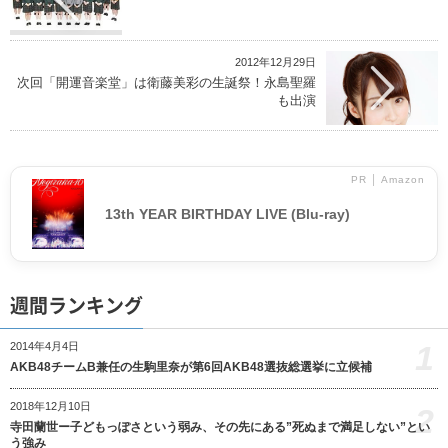
2012年12月29日
次回「開運音楽堂」は衛藤美彩の生誕祭！永島聖羅
も出演
PR │ Amazon
13th YEAR BIRTHDAY LIVE (Blu-ray)
週間ランキング
1
2014年4月4日
AKB48チームB兼任の生駒里奈が第6回AKB48選抜総選挙に立候補
2018年12月10日
2
寺田蘭世ー子どもっぽさという弱み、その先にある”死ぬまで満足しない”とい
う強み