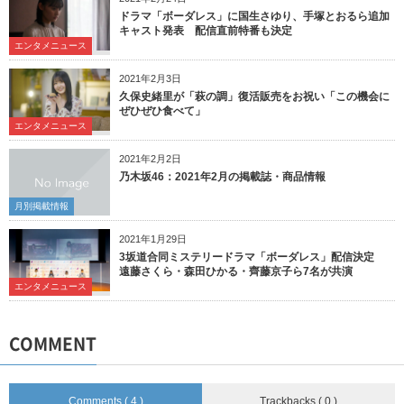
ドラマ「ボーダレス」に国生さゆり、手塚とおるら追加
キャスト発表 配信直前特番も決定
エンタメニュース
2021年2月3日
久保史緒里が「萩の調」復活販売をお祝い「この機会に
ぜひぜひ食べて」
エンタメニュース
2021年2月2日
乃木坂46：2021年2月の掲載誌・商品情報
月別掲載情報
2021年1月29日
3坂道合同ミステリードラマ「ボーダレス」配信決定
遠藤さくら・森田ひかる・齊藤京子ら7名が共演
エンタメニュース
COMMENT
Comments ( 4 )
Trackbacks ( 0 )