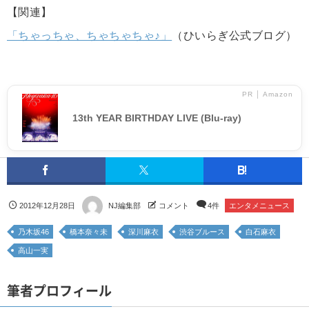
【関連】
「ちゃっちゃ、ちゃちゃちゃ♪」
（ひいらぎ公式ブログ）
PR │ Amazon
13th YEAR BIRTHDAY LIVE (Blu-ray)
2012年12月28日
NJ編集部
コメント
4件
エンタメニュース
乃木坂46
橋本奈々未
深川麻衣
渋谷ブルース
白石麻衣
高山一実
筆者プロフィール