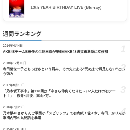
13th YEAR BIRTHDAY LIVE (Blu-ray)
週間ランキング
1
2014年4月4日
AKB48チームB兼任の生駒里奈が第6回AKB48選抜総選挙に立候補
2018年12月10日
2
寺田蘭世ー子どもっぽさという弱み、その先にある”死ぬまで満足しない”とい
う強み
2017年8月19日
3
「乃木坂工事中」第118回は「今さら仲良くなりた～い2人だけの初デー
ト！」 桜井×川後、高山×万...
2016年7月28日
4
乃木坂46さゆりんご軍団が「スピリッツ」で初表紙！佐々木、寺田、かりんが
軍団内部の丸秘話を暴露
2015年12月31日