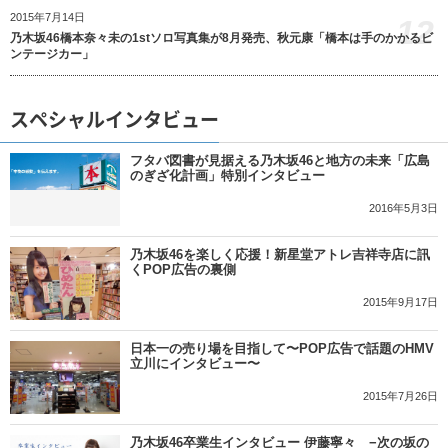
2015年7月14日
12
乃木坂46橋本奈々未の1stソロ写真集が8月発売、秋元康「橋本は手のかかるビ
ンテージカー」
スペシャルインタビュー
フタバ図書が見据える乃木坂46と地方の未来「広島
のぎざ化計画」特別インタビュー
2016年5月3日
乃木坂46を楽しく応援！新星堂アトレ吉祥寺店に訊
くPOP広告の裏側
2015年9月17日
日本一の売り場を目指して〜POP広告で話題のHMV
立川にインタビュー〜
2015年7月26日
乃木坂46卒業生インタビュー 伊藤寧々 −次の坂の