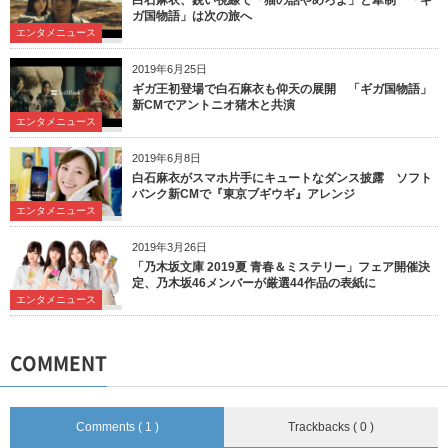
ガ国物語」は次の旅へ
エンタメニュース
2019年6月25日
ギガ王初登場で白石麻衣も仰天の展開 「ギガ国物語」
新CMでアントニオ猪木と共演
エンタメニュース
2019年6月8日
白石麻衣がスマホ片手にキュートなダンス披露 ソフト
バンク新CMで『東京ブギウギ』アレンジ
エンタメニュース
2019年3月26日
「乃木坂文庫 2019夏 青春＆ミステリー」フェア開催決
定、乃木坂46メンバーが厳選44作品の表紙に
エンタメニュース
COMMENT
Comments ( 1 )
Trackbacks ( 0 )