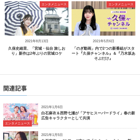
エンタメニュース
エンタメニュース
2021年8月13日
2021年5月6日
久保史緒里、「宮城・仙台 旅しお
「のぎ動画」内で2つの新番組がスタ
り」新作は2年ぶりの宮城ロケ
ート『久保チャンネル』＆『乃木坂あ
そぶだけ』
関連記事
2021年1月6日
白石麻衣＆西野七瀬が「アサヒスーパードライ」春の新
広告キャラクターとして共演
エンタメニュース
2021年1月5日