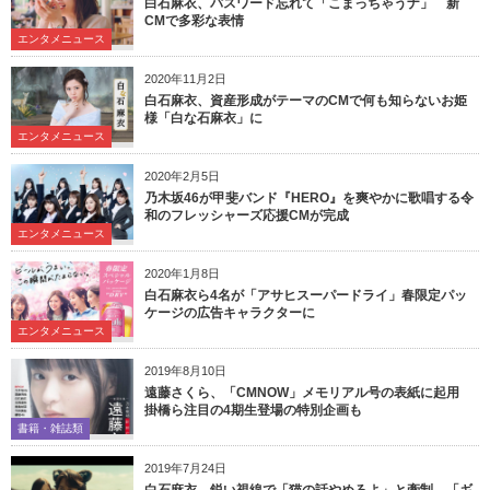
白石麻衣、パスワード忘れて「こまっちゃうナ」 新
CMで多彩な表情
エンタメニュース
2020年11月2日
白石麻衣、資産形成がテーマのCMで何も知らないお姫
様「白な石麻衣」に
エンタメニュース
2020年2月5日
乃木坂46が甲斐バンド『HERO』を爽やかに歌唱する令
和のフレッシャーズ応援CMが完成
エンタメニュース
2020年1月8日
白石麻衣ら4名が「アサヒスーパードライ」春限定パッ
ケージの広告キャラクターに
エンタメニュース
2019年8月10日
遠藤さくら、「CMNOW」メモリアル号の表紙に起用
掛橋ら注目の4期生登場の特別企画も
書籍・雑誌類
2019年7月24日
白石麻衣、鋭い視線で「猫の話やめろよ」と牽制 「ギ