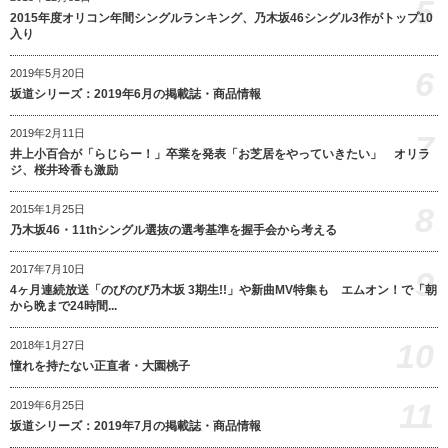
5
2015年度オリコン年間シングルランキング、乃木坂46シングル3作がトップ10
入り
6
2019年5月20日
坂道シリーズ：2019年6月の掲載誌・商品情報
2019年2月11日
7
井上小百合が「らじらー！」卒業を発表「お芝居をやっていきたい」 オリラ
ジ、桜井玲香も激励
8
2015年1月25日
乃木坂46・11thシングル選抜の選考基準を握手会から考える
2017年7月10日
9
4ヶ月連続放送「のびのび乃木坂 3期生!!」や新曲MV特集も エムオン！で「朝
から晩まで24時間...
10
2018年1月27日
憧れを持たない正直者・大園桃子
11
2019年6月25日
坂道シリーズ：2019年7月の掲載誌・商品情報