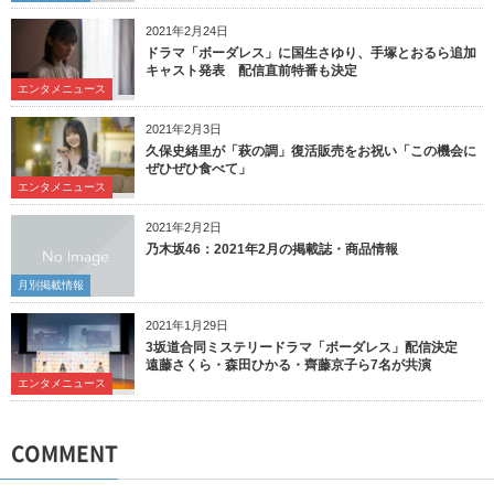
2021年2月24日
ドラマ「ボーダレス」に国生さゆり、手塚とおるら追加
キャスト発表 配信直前特番も決定
エンタメニュース
2021年2月3日
久保史緒里が「萩の調」復活販売をお祝い「この機会に
ぜひぜひ食べて」
エンタメニュース
2021年2月2日
乃木坂46：2021年2月の掲載誌・商品情報
月別掲載情報
2021年1月29日
3坂道合同ミステリードラマ「ボーダレス」配信決定
遠藤さくら・森田ひかる・齊藤京子ら7名が共演
エンタメニュース
COMMENT