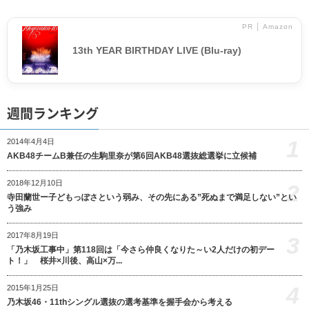
PR │ Amazon
13th YEAR BIRTHDAY LIVE (Blu-ray)
週間ランキング
1
2014年4月4日
AKB48チームB兼任の生駒里奈が第6回AKB48選抜総選挙に立候補
2018年12月10日
2
寺田蘭世ー子どもっぽさという弱み、その先にある”死ぬまで満足しない”とい
う強み
2017年8月19日
3
「乃木坂工事中」第118回は「今さら仲良くなりた～い2人だけの初デー
ト！」 桜井×川後、高山×万...
4
2015年1月25日
乃木坂46・11thシングル選抜の選考基準を握手会から考える