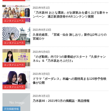
2021年9月1日
「乃木坂46 おとな選抜」がお家飲みを盛り上げる新キャ
ンペーン 適正飲酒啓発やARコンテンツ展開
エンタメニュース
2021年8月13日
久保史緒里、「宮城・仙台 旅しおり」新作は2年ぶりの
宮城ロケ
エンタメニュース
2021年5月6日
「のぎ動画」内で2つの新番組がスタート『久保チャン
ネル』＆『乃木坂あそぶだけ』
エンタメニュース
2021年3月5日
ドラマ「ボーダレス」本編への期待高まる120秒予告映
像が公開
エンタメニュース
2021年3月1日
乃木坂46：2021年3月の掲載誌・商品情報
月別掲載情報