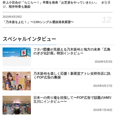
11
井上小百合が「らじらー！」卒業を発表「お芝居をやっていきたい」 オリラ
ジ、桜井玲香も激励
12
2015年8月29日
「乃木坂をよむ！」〜13thシングル選抜発表展望〜
スペシャルインタビュー
フタバ図書が見据える乃木坂46と地方の未来「広島
のぎざ化計画」特別インタビュー
2016年5月3日
乃木坂46を楽しく応援！新星堂アトレ吉祥寺店に訊
くPOP広告の裏側
2015年9月17日
日本一の売り場を目指して〜POP広告で話題のHMV
立川にインタビュー〜
2015年7月26日