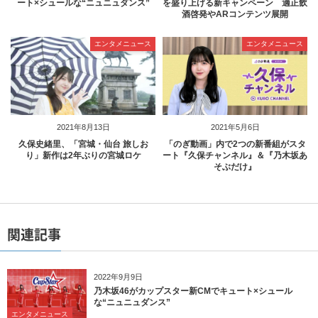
ート×シュールな“ニュニュダンス”
を盛り上げる新キャンペーン 適正飲
酒啓発やARコンテンツ展開
エンタメニュース
エンタメニュース
2021年8月13日
2021年5月6日
久保史緒里、「宮城・仙台 旅しお
「のぎ動画」内で2つの新番組がスタ
り」新作は2年ぶりの宮城ロケ
ート『久保チャンネル』＆『乃木坂あ
そぶだけ』
関連記事
2022年9月9日
乃木坂46がカップスター新CMでキュート×シュール
な“ニュニュダンス”
エンタメニュース