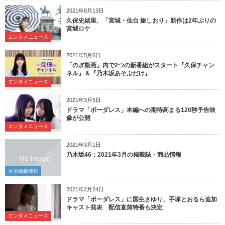
2021年8月13日
久保史緒里、「宮城・仙台 旅しおり」新作は2年ぶりの
宮城ロケ
エンタメニュース
2021年5月6日
「のぎ動画」内で2つの新番組がスタート『久保チャン
ネル』＆『乃木坂あそぶだけ』
エンタメニュース
2021年3月5日
ドラマ「ボーダレス」本編への期待高まる120秒予告映
像が公開
エンタメニュース
2021年3月1日
乃木坂46：2021年3月の掲載誌・商品情報
月別掲載情報
2021年2月24日
ドラマ「ボーダレス」に国生さゆり、手塚とおるら追加
キャスト発表 配信直前特番も決定
エンタメニュース