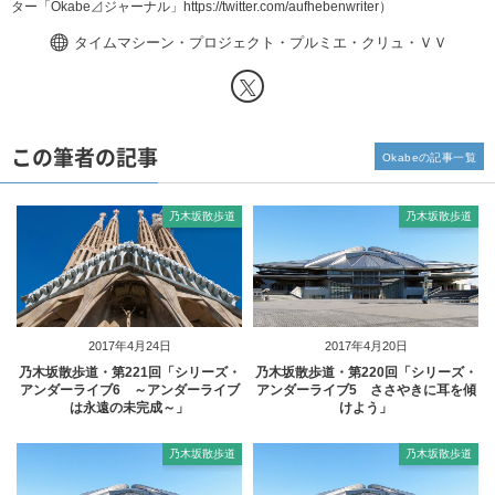
ター「Okabe⊿ジャーナル」
https://twitter.com/aufhebenwriter
）
タイムマシーン・プロジェクト・プルミエ・クリュ・ＶＶ
この筆者の記事
Okabeの記事一覧
乃木坂散歩道
乃木坂散歩道
2017年4月24日
2017年4月20日
乃木坂散歩道・第221回「シリーズ・
乃木坂散歩道・第220回「シリーズ・
アンダーライブ6 ～アンダーライブ
アンダーライブ5 ささやきに耳を傾
は永遠の未完成～」
けよう」
乃木坂散歩道
乃木坂散歩道