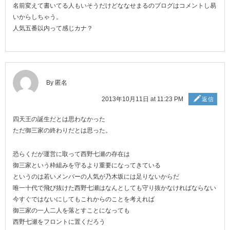
名前変えて書いてる人もいそうだけどななせまるのブログはコメントし易
いからしちゃう。
人気五番以内って感じカナ？
By 匿名
2013年10月11日 at 11:23 PM
返信
四天王の誕生だとは思わなかった
ただ御三家の終わりだとは思った。
恐らくだが運営に取って西野七瀬の存在は
御三家という枠組みを守るより重要になってきている
というのは若いメンバーの人気が乃木坂には足りないからだ
唯一十代で飛び抜けた西野七瀬はなんとしても守り抜かなければならない
今すぐではないにしてもこれからのことを考えれば
御三家の一人二人を落とすことになっても
西野七瀬をフロントに置くだろう