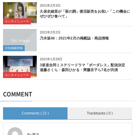
2021年2月3日
久保史緒里が「萩の調」復活販売をお祝い「この機会に
ぜひぜひ食べて」
エンタメニュース
2021年2月2日
乃木坂46：2021年2月の掲載誌・商品情報
月別掲載情報
2021年1月29日
3坂道合同ミステリードラマ「ボーダレス」配信決定
遠藤さくら・森田ひかる・齊藤京子ら7名が共演
エンタメニュース
COMMENT
Comments ( 22 )
Trackbacks ( 0 )
By 匿名