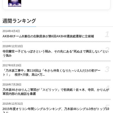
週間ランキング
1
2014年4月4日
AKB48チームB兼任の生駒里奈が第6回AKB48選抜総選挙に立候補
2018年12月10日
2
寺田蘭世ー子どもっぽさという弱み、その先にある”死ぬまで満足しない”とい
う強み
2017年8月19日
3
「乃木坂工事中」第118回は「今さら仲良くなりた～い2人だけの初デー
ト！」 桜井×川後、高山×万...
2016年7月28日
4
乃木坂46さゆりんご軍団が「スピリッツ」で初表紙！佐々木、寺田、かりんが
軍団内部の丸秘話を暴露
2015年12月31日
5
2015年度オリコン年間シングルランキング、乃木坂46シングル3作がトップ10