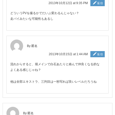
2013年10月12日 at 9:35 PM
返信
どういうPVを撮るかでだいぶ変わるんじゃない？
走バイみたいな可能性もあるし
By 匿名
2013年10月15日 at 1:44 AM
返信
流れからすると、堀メインで白石あたりと絡んで仲良くなる的な
よくある感じじゃね？
他は全部エキストラ、三列目は一秒写れば良いレベルだろうね
By 匿名