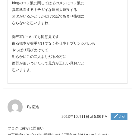
blogのコメ数に関してはそのメンにコメ数に
異常執着するキチガイな連日大連投する
オタがいるかどうかだけの話であまり指標に
ならないと思いますね。
御三家についても同意見です。
白石橋本が握手だけでなく外仕事もプリンシパルも
やっぱり飛びぬけてて
明らかにこの二人より劣る松村に
西野が追いついたって見方が正しい見解だと
思いますよ。
By 匿名
2013年10月11日 at 5:06 PM
返信
ブログは確かに面白い