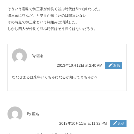
そういう意味で御三家が仲良く並ぶ時代は6thで終わった。
御三家に並んだ、とヲタが感じたのは間違いない
その時点で御三家という枠組みは消滅した。
しかし四人が仲良く並ぶ時代はそう長くはないだろう。
By 匿名
2013年10月12日 at 2:40 AM
返信
ななせまるは来年いくちゅになるか知ってまちゅか？
By 匿名
2013年10月11日 at 11:32 PM
返信