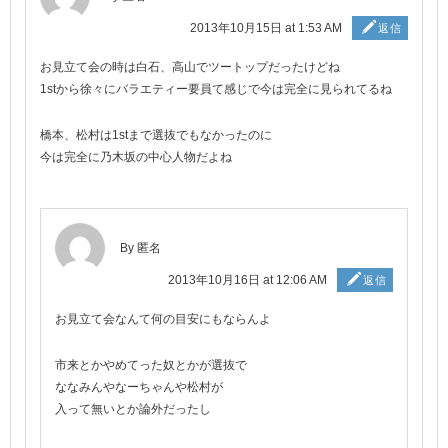
2013年10月15日 at 1:53 AM
返信
お見立て会の時は白石、高山でツートップだったけどね
1stから徐々にバラエティー要員て感じで今は完全に見られてるね
橋本、松村は1stまで選抜でもなかったのに
今は完全に乃木坂の中心人物だよね
By 匿名
2013年10月16日 at 12:06 AM
返信
お見立て会なんて何の目安にもならんよ
市来とかやめてった奴とかが選抜で
ななみんやなーちゃんや松村が
入って無いとか論外だったし