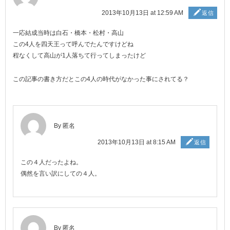
2013年10月13日 at 12:59 AM
返信
一応結成当時は白石・橋本・松村・高山
この4人を四天王って呼んでたんですけどね
程なくして高山が1人落ちて行ってしまったけど
この記事の書き方だとこの4人の時代がなかった事にされてる？
By 匿名
2013年10月13日 at 8:15 AM
返信
この４人だったよね。
偶然を言い訳にしての４人。
By 匿名