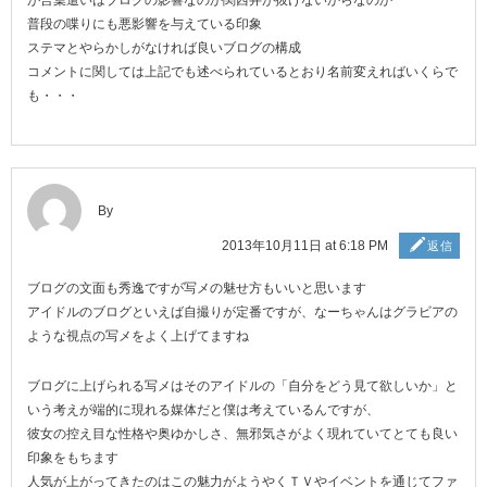
が言葉遣いはブログの影響なのか関西弁が抜けないからなのか
普段の喋りにも悪影響を与えている印象
ステマとやらかしがなければ良いブログの構成
コメントに関しては上記でも述べられているとおり名前変えればいくらで
も・・・
By
2013年10月11日 at 6:18 PM
返信
ブログの文面も秀逸ですが写メの魅せ方もいいと思います
アイドルのブログといえば自撮りが定番ですが、なーちゃんはグラビアの
ような視点の写メをよく上げてますね
ブログに上げられる写メはそのアイドルの「自分をどう見て欲しいか」と
いう考えが端的に現れる媒体だと僕は考えているんですが、
彼女の控え目な性格や奥ゆかしさ、無邪気さがよく現れていてとても良い
印象をもちます
人気が上がってきたのはこの魅力がようやくＴＶやイベントを通じてファ