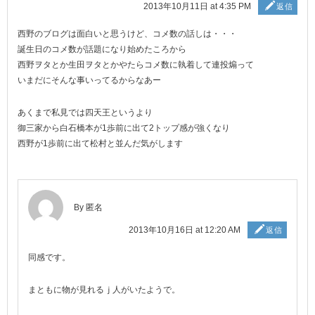
2013年10月11日 at 4:35 PM
返信
西野のブログは面白いと思うけど、コメ数の話しは・・・
誕生日のコメ数が話題になり始めたころから
西野ヲタとか生田ヲタとかやたらコメ数に執着して連投煽って
いまだにそんな事いってるからなあー
あくまで私見では四天王というより
御三家から白石橋本が1歩前に出て2トップ感が強くなり
西野が1歩前に出て松村と並んだ気がします
By 匿名
2013年10月16日 at 12:20 AM
返信
同感です。
まともに物が見れるｊ人がいたようで。