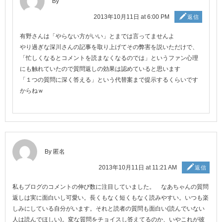
By
2013年10月11日 at 6:00 PM
返信
有野さんは「やらない方がいい」とまでは言ってませんよ
やり過ぎな深川さんの記事を取り上げてその弊害を説いただけで、
「忙しくなるとコメントを読まなくなるのでは」というファン心理
にも触れていたので質問返しの効果は認めていると思います
「１つの質問に深く答える」という代替案まで提示するくらいです
からねｗ
By 匿名
2013年10月11日 at 11:21 AM
返信
私もブログのコメントの伸び数に注目していました。 なあちゃんの質問
返しは実に面白いし可愛い。長くもなく短くもなく読みやすい。いつも楽
しみにしている自分がいます。それと読者の質問も面白い(読んでいない
人は読んでほしい)。変な質問をチョイスし答えてるのか、いやこれが彼