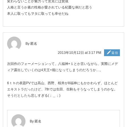
変わらないことが魅力って意見には賛成
人格と言うか素の性格が愛されている杞憂な例だと思う
本人に取ってもヲタに取っても幸せだね
By 匿名
2013年10月12日 at 3:17 PM
返信
次回作のフォーメーションって、八福神+１とか言いながら、実際にメデ
ィア露出していくのは4天王+堀になってしまうのだろうか…。
6ｔｈの表題PVでは高山、西野、桜井が8福神にもかかわらず、ほとんど
エキストラだったけど、7thでは生田、生駒もそうなってしまうのかな。
そうだとしたら悲しすぎる(；＿；)
By 匿名