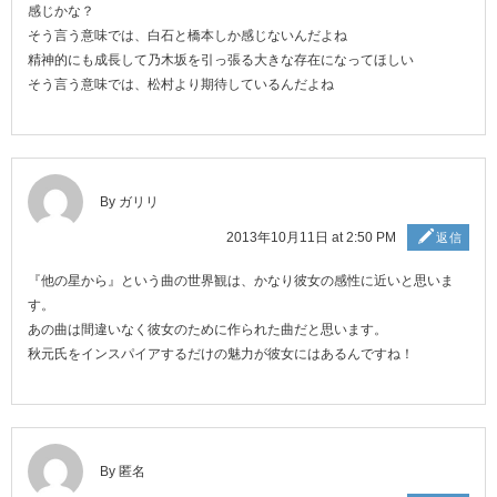
感じかな？
そう言う意味では、白石と橋本しか感じないんだよね
精神的にも成長して乃木坂を引っ張る大きな存在になってほしい
そう言う意味では、松村より期待しているんだよね
By ガリリ
2013年10月11日 at 2:50 PM
返信
『他の星から』という曲の世界観は、かなり彼女の感性に近いと思いま
す。
あの曲は間違いなく彼女のために作られた曲だと思います。
秋元氏をインスパイアするだけの魅力が彼女にはあるんですね！
By 匿名