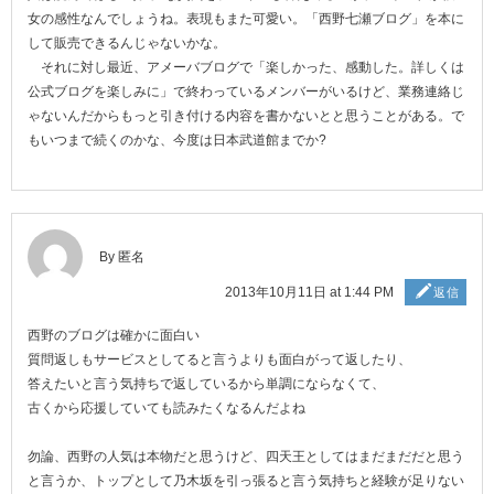
女の感性なんでしょうね。表現もまた可愛い。「西野七瀬ブログ」を本に
して販売できるんじゃないかな。
それに対し最近、アメーバブログで「楽しかった、感動した。詳しくは
公式ブログを楽しみに」で終わっているメンバーがいるけど、業務連絡じ
ゃないんだからもっと引き付ける内容を書かないとと思うことがある。で
もいつまで続くのかな、今度は日本武道館までか?
By 匿名
2013年10月11日 at 1:44 PM
返信
西野のブログは確かに面白い
質問返しもサービスとしてると言うよりも面白がって返したり、
答えたいと言う気持ちで返しているから単調にならなくて、
古くから応援していても読みたくなるんだよね
勿論、西野の人気は本物だと思うけど、四天王としてはまだまだだと思う
と言うか、トップとして乃木坂を引っ張ると言う気持ちと経験が足りない