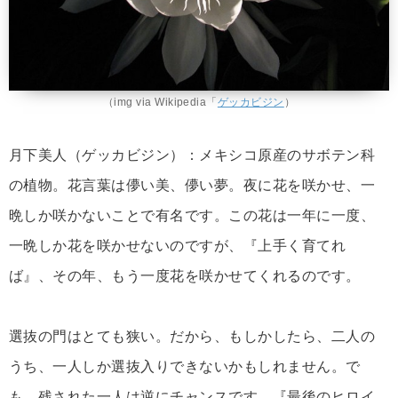
（img via Wikipedia「
ゲッカビジン
）
月下美人（ゲッカビジン）：メキシコ原産のサボテン科
の植物。花言葉は儚い美、儚い夢。夜に花を咲かせ、一
晩しか咲かないことで有名です。この花は一年に一度、
一晩しか花を咲かせないのですが、『上手く育てれ
ば』、その年、もう一度花を咲かせてくれるのです。
選抜の門はとても狭い。だから、もしかしたら、二人の
うち、一人しか選抜入りできないかもしれません。で
も、残された一人は逆にチャンスです。『最後のヒロイ