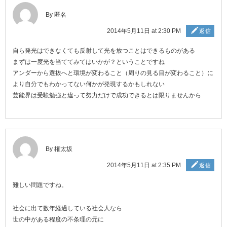
By 匿名
2014年5月11日 at 2:30 PM
返信
自ら発光はできなくても反射して光を放つことはできるものがある
まずは一度光を当ててみてはいかが？ということですね
アンダーから選抜へと環境が変わること（周りの見る目が変わること）に
より自分でもわかってない何かが発現するかもしれない
芸能界は受験勉強と違って努力だけで成功できるとは限りませんから
By 権太坂
2014年5月11日 at 2:35 PM
返信
難しい問題ですね。
社会に出て数年経過している社会人なら
世の中がある程度の不条理の元に