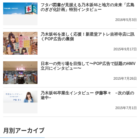
フタバ図書が見据える乃木坂46と地方の未来「広島
のぎざ化計画」特別インタビュー
2016年5月3日
乃木坂46を楽しく応援！新星堂アトレ吉祥寺店に訊
くPOP広告の裏側
2015年9月17日
日本一の売り場を目指して〜POP広告で話題のHMV
立川にインタビュー〜
2015年7月26日
乃木坂46卒業生インタビュー 伊藤寧々 −次の坂の
途中−
2015年7月1日
月別アーカイブ