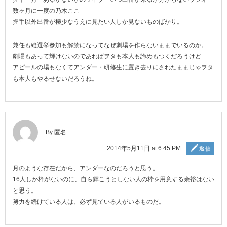
数ヶ月に一度の乃木ここ
握手以外出番が極少なうえに見たい人しか見ないものばかり。
兼任も総選挙参加も解禁になってなぜ劇場を作らないままでいるのか。
劇場もあって輝けないのであればヲタも本人も諦めもつくだろうけど
アピールの場もなくてアンダー・研修生に置き去りにされたままじゃヲタ
も本人もやるせないだろうね。
By 匿名
2014年5月11日 at 6:45 PM
返信
月のような存在だから、アンダーなのだろうと思う。
16人しか枠がないのに、自ら輝こうとしない人の枠を用意する余裕はない
と思う。
努力を続けている人は、必ず見ている人がいるものだ。