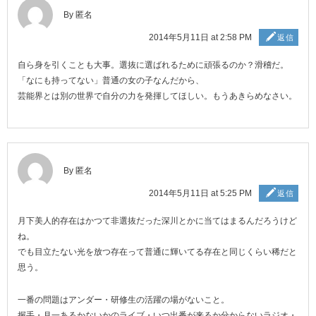
By 匿名
2014年5月11日 at 2:58 PM
返信
自ら身を引くことも大事。選抜に選ばれるために頑張るのか？滑稽だ。
「なにも持ってない」普通の女の子なんだから、
芸能界とは別の世界で自分の力を発揮してほしい。もうあきらめなさい。
By 匿名
2014年5月11日 at 5:25 PM
返信
月下美人的存在はかつて非選抜だった深川とかに当てはまるんだろうけど
ね。
でも目立たない光を放つ存在って普通に輝いてる存在と同じくらい稀だと
思う。
一番の問題はアンダー・研修生の活躍の場がないこと。
握手・月一あるかないかのライブ・いつ出番が来るか分からないラジオ・