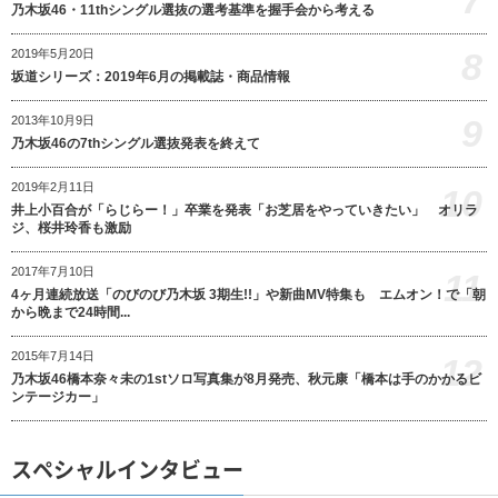
7
乃木坂46・11thシングル選抜の選考基準を握手会から考える
8
2019年5月20日
坂道シリーズ：2019年6月の掲載誌・商品情報
9
2013年10月9日
乃木坂46の7thシングル選抜発表を終えて
2019年2月11日
10
井上小百合が「らじらー！」卒業を発表「お芝居をやっていきたい」 オリラ
ジ、桜井玲香も激励
2017年7月10日
11
4ヶ月連続放送「のびのび乃木坂 3期生!!」や新曲MV特集も エムオン！で「朝
から晩まで24時間...
2015年7月14日
12
乃木坂46橋本奈々未の1stソロ写真集が8月発売、秋元康「橋本は手のかかるビ
ンテージカー」
スペシャルインタビュー