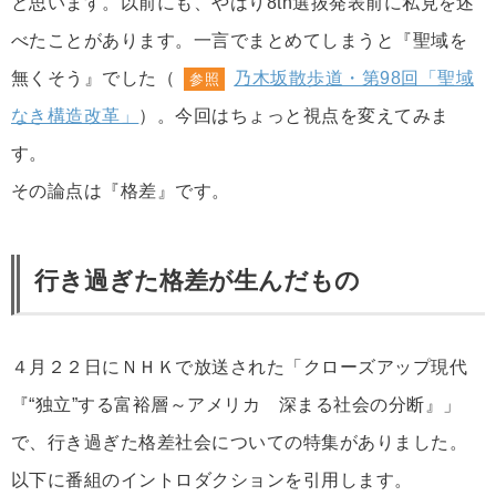
と思います。以前にも、やはり8th選抜発表前に私見を述
べたことがあります。一言でまとめてしまうと『聖域を
無くそう』でした（
乃木坂散歩道・第98回「聖域
参照
なき構造改革」
）。今回はちょっと視点を変えてみま
す。
その論点は『格差』です。
行き過ぎた格差が生んだもの
４月２２日にＮＨＫで放送された「クローズアップ現代
『“独立”する富裕層～アメリカ 深まる社会の分断』」
で、行き過ぎた格差社会についての特集がありました。
以下に番組のイントロダクションを引用します。