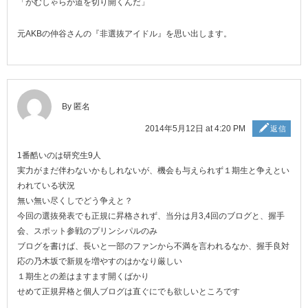
「がむしゃらが道を切り開くんだ」
元AKBの仲谷さんの『非選抜アイドル』を思い出します。
By 匿名
2014年5月12日 at 4:20 PM
返信
1番酷いのは研究生9人
実力がまだ伴わないかもしれないが、機会も与えられず１期生と争えとい
われている状況
無い無い尽くしでどう争えと？
今回の選抜発表でも正規に昇格されず、当分は月3,4回のブログと、握手
会、スポット参戦のプリンシパルのみ
ブログを書けば、長いと一部のファンから不満を言われるなか、握手良対
応の乃木坂で新規を増やすのはかなり厳しい
１期生との差はますます開くばかり
せめて正規昇格と個人ブログは直ぐにでも欲しいところです