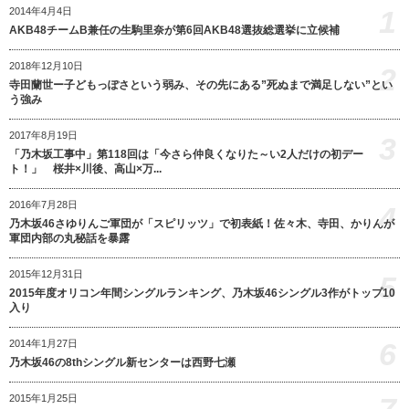
1
2014年4月4日
AKB48チームB兼任の生駒里奈が第6回AKB48選抜総選挙に立候補
2018年12月10日
2
寺田蘭世ー子どもっぽさという弱み、その先にある”死ぬまで満足しない”とい
う強み
2017年8月19日
3
「乃木坂工事中」第118回は「今さら仲良くなりた～い2人だけの初デー
ト！」 桜井×川後、高山×万...
2016年7月28日
4
乃木坂46さゆりんご軍団が「スピリッツ」で初表紙！佐々木、寺田、かりんが
軍団内部の丸秘話を暴露
2015年12月31日
5
2015年度オリコン年間シングルランキング、乃木坂46シングル3作がトップ10
入り
6
2014年1月27日
乃木坂46の8thシングル新センターは西野七瀬
2015年1月25日