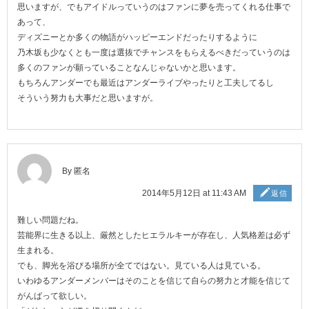
思いますが、でもアイドルっていうのはファンに夢を売ってくれる仕事で
あって、
ディズニーとか多くの物語がハッピーエンドだったりするように
乃木坂も少なくとも一度は選抜でチャンスをもらえるべきだっていうのは
多くのファンが願っていることなんじゃないかと思います。
もちろんアンダーでも最近はアンダーライブやったりと工夫してるし
そういう努力も大事だと思いますが。
By 匿名
2014年5月12日 at 11:43 AM
返信
難しい問題だね。
芸能界に生きる以上、厳然としたヒエラルキーが存在し、人気格差は必ず
生まれる。
でも、脚光を浴びる場所が全てではない。見ている人は見ている。
いわゆるアンダーメンバーはそのことを信じて自らの努力と才能を信じて
がんばって欲しい。