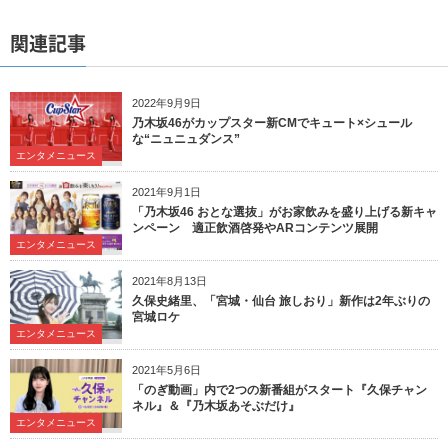
関連記事
2022年9月9日
乃木坂46がカップスター新CMでキュート×シュール
な“ニュニュダンス”
エンタメニュース
2021年9月1日
「乃木坂46 おとな選抜」がお家飲みを盛り上げる新キャ
ンペーン 適正飲酒啓発やARコンテンツ展開
エンタメニュース
2021年8月13日
久保史緒里、「宮城・仙台 旅しおり」新作は2年ぶりの
宮城ロケ
エンタメニュース
2021年5月6日
「のぎ動画」内で2つの新番組がスタート『久保チャン
ネル』＆『乃木坂あそぶだけ』
エンタメニュース