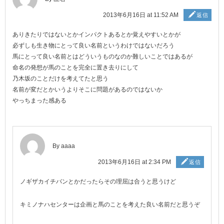
2013年6月16日 at 11:52 AM
返信
ありきたりではないとかインパクトあるとか覚えやすいとかが
必ずしも生き物にとって良い名前というわけではないだろう
馬にとって良い名前とはどういうものなのか難しいことではあるが
命名の発想が馬のことを完全に置き去りにして
乃木坂のことだけを考えてたと思う
名前が変だとかいうよりそこに問題があるのではないか
やっちまった感ある
By aaaa
2013年6月16日 at 2:34 PM
返信
ノギザカイチバンとかだったらその理屈は合うと思うけど
キミノナハセンターは企画と馬のことを考えた良い名前だと思うぞ