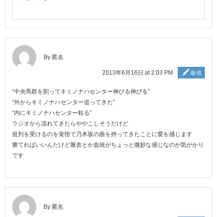
By 匿名
2013年6月16日 at 2:03 PM
返信
“中央馬群を割ってキミノナハセンター伸びる伸びる”
“外からキミノナハセンター追ってきた”
“内にキミノナハセンター粘る”
ラジオから流れてきたらややこしそうだけど
批判を受けるのを覚悟で乃木坂の曲を持ってきたことに愛を感じます
勝てればいいんだけど厩舎とか血統がちょっと微妙な感じなのが気がかり
です
By 匿名