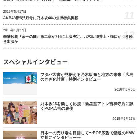
11
2013年5月17日
AKB48新聞5月号に乃木坂46の公演特集掲載
2015年1月27日
12
學蘭歌劇『帝一の國』第二章が7月に上演決定、乃木坂46井上・樋口が引き続
き出演か
スペシャルインタビュー
フタバ図書が見据える乃木坂46と地方の未来「広島
のぎざ化計画」特別インタビュー
2016年5月3日
乃木坂46を楽しく応援！新星堂アトレ吉祥寺店に訊
くPOP広告の裏側
2015年9月17日
日本一の売り場を目指して〜POP広告で話題のHMV
立川にインタビュー〜