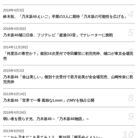
4
2018年4月3日
鈴木拓、「乃木坂46えいご」卒業の3人に期待「乃木坂の可能性を広げる」
5
2016年4月20日
乃木坂46樋口日奈、フジテレビ「超速GO音」でナレーターに挑戦
2014年11月28日
6
「何度目の青空か？」個別16次受付で寺田蘭世に初完売枠、樋口が東京会場完
売
2015年4月2日
7
乃木坂46「命は美しい」個別十次受付で若月佑美が全会場完売、山崎怜奈に初
完売枠
8
2013年6月14日
乃木坂46「世界で一番 孤独なLover」のMVを独占公開
9
2016年4月24日
弱い者を照らす光、乃木坂46～「乃木坂46物語」～
10
2013年8月6日
ここから乃木どこを見てみよう 第26回「握手会イメトレ」