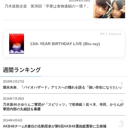
2013年6月16日
乃木坂散歩道 第36回「卒業は食物連鎖の一環？」
PR │ Amazon
13th YEAR BIRTHDAY LIVE (Blu-ray)
週間ランキング
1
2018年2月27日
堀未央奈、「バイオハザード」アリスへの憧れを語る「強い存在になりたい」
2016年7月28日
2
乃木坂46さゆりんご軍団が「スピリッツ」で初表紙！佐々木、寺田、かりんが
軍団内部の丸秘話を暴露
3
2014年4月4日
AKB48チームB兼任の生駒里奈が第6回AKB48選抜総選挙に立候補