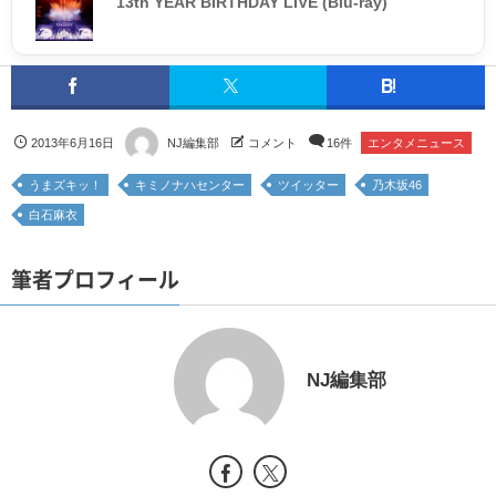
13th YEAR BIRTHDAY LIVE (Blu-ray)
2013年6月16日
NJ編集部
コメント
16件
エンタメニュース
うまズキッ！
キミノナハセンター
ツイッター
乃木坂46
白石麻衣
筆者プロフィール
NJ編集部