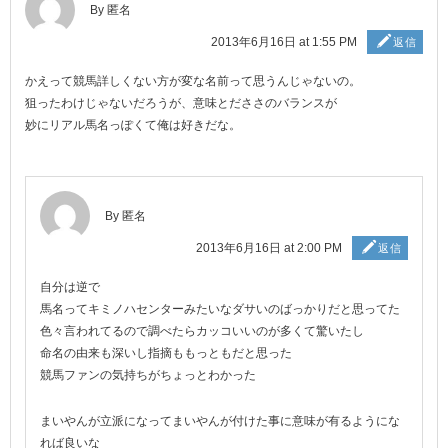
By 匿名
2013年6月16日 at 1:55 PM
返信
かえって競馬詳しくない方が変な名前って思うんじゃないの。
狙ったわけじゃないだろうが、意味とだささのバランスが
妙にリアル馬名っぽくて俺は好きだな。
By 匿名
2013年6月16日 at 2:00 PM
返信
自分は逆で
馬名ってキミノハセンターみたいなダサいのばっかりだと思ってた
色々言われてるので調べたらカッコいいのが多くて驚いたし
命名の由来も深いし指摘ももっともだと思った
競馬ファンの気持ちがちょっとわかった
まいやんが立派になってまいやんが付けた事に意味が有るようにな
れば良いな