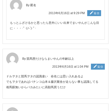
By 匿名
2013年6月16日 at 9:29 PM
返信
もっとふざけるかと思ったら意外にいい出来でまいやんがこんな目
に・・・･ﾟ･(ﾉ-`)･ﾟ･
By 競馬歴だけならまいやんの年齢以上
2013年6月16日 at 1:04 PM
返信
ドルヲタと競馬ヲタの認識違い 命名には思い入れあるよ
でもヲタであればパチンコ山本＆藤沢厩舎が走らない事も認識してる
相馬眼無いからバカみたいに高額馬買うだけ