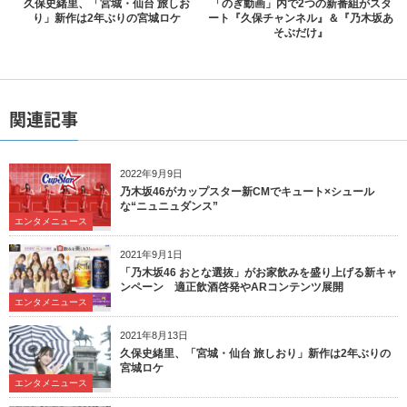
久保史緒里、「宮城・仙台 旅しお
「のぎ動画」内で2つの新番組がスタ
り」新作は2年ぶりの宮城ロケ
ート『久保チャンネル』＆『乃木坂あ
そぶだけ』
関連記事
2022年9月9日
乃木坂46がカップスター新CMでキュート×シュール
な“ニュニュダンス”
エンタメニュース
2021年9月1日
「乃木坂46 おとな選抜」がお家飲みを盛り上げる新キャ
ンペーン 適正飲酒啓発やARコンテンツ展開
エンタメニュース
2021年8月13日
久保史緒里、「宮城・仙台 旅しおり」新作は2年ぶりの
宮城ロケ
エンタメニュース