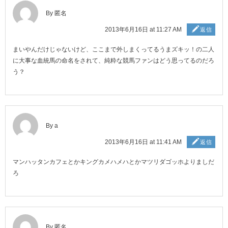
By 匿名
2013年6月16日 at 11:27 AM
返信
まいやんだけじゃないけど、ここまで外しまくってるうまズキッ！の二人
に大事な血統馬の命名をされて、純粋な競馬ファンはどう思ってるのだろ
う？
By a
2013年6月16日 at 11:41 AM
返信
マンハッタンカフェとかキングカメハメハとかマツリダゴッホよりましだ
ろ
By 匿名