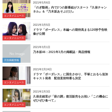
2021年5月6日
「のぎ動画」内で2つの新番組がスタート『久保チャン
ネル』＆『乃木坂あそぶだけ』
エンタメニュース
2021年3月5日
ドラマ「ボーダレス」本編への期待高まる120秒予告映
像が公開
エンタメニュース
2021年3月1日
乃木坂46：2021年3月の掲載誌・商品情報
月別掲載情報
2021年2月24日
ドラマ「ボーダレス」に国生さゆり、手塚とおるら追加
キャスト発表 配信直前特番も決定
エンタメニュース
2021年2月3日
久保史緒里が「萩の調」復活販売をお祝い「この機会に
ぜひぜひ食べて」
エンタメニュース