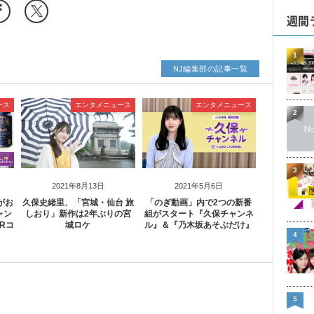
週間
1
NJ編集部の記事一覧
ース
エンタメニュース
エンタメニュース
2
3
2021年8月13日
2021年5月6日
がお
久保史緒里、「宮城・仙台 旅
「のぎ動画」内で2つの新番
ャン
しおり」新作は2年ぶりの宮
組がスタート『久保チャンネ
Rコ
城ロケ
ル』＆『乃木坂あそぶだけ』
4
5