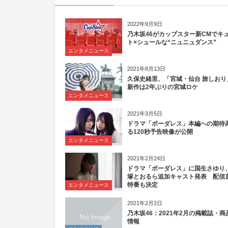
2022年9月9日
乃木坂46がカップスター新CMでキ
ト×シュールな“ニュニュダンス”
エンタメニュース
2021年8月13日
久保史緒里、「宮城・仙台 旅しおり
新作は2年ぶりの宮城ロケ
エンタメニュース
2021年3月5日
ドラマ「ボーダレス」本編への期待
る120秒予告映像が公開
エンタメニュース
2021年2月24日
ドラマ「ボーダレス」に国生さゆり
塚とおるら追加キャスト発表 配信
特番も決定
エンタメニュース
2021年2月2日
乃木坂46：2021年2月の掲載誌・商
情報