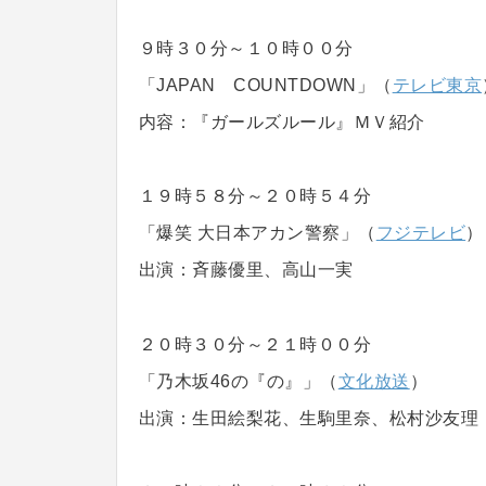
９時３０分～１０時００分
「JAPAN COUNTDOWN」（
テレビ東京
内容：『ガールズルール』ＭＶ紹介
１９時５８分～２０時５４分
「爆笑 大日本アカン警察」（
フジテレビ
）
出演：斉藤優里、高山一実
２０時３０分～２１時００分
「乃木坂46の『の』」（
文化放送
）
出演：生田絵梨花、生駒里奈、松村沙友理