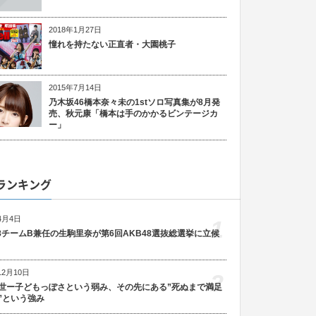
2018年1月27日
憧れを持たない正直者・大園桃子
2015年7月14日
乃木坂46橋本奈々未の1stソロ写真集が8月発
売、秋元康「橋本は手のかかるビンテージカ
ー」
ランキング
4月4日
1
48チームB兼任の生駒里奈が第6回AKB48選抜総選挙に立候
12月10日
2
世ー子どもっぽさという弱み、その先にある”死ぬまで満足
”という強み