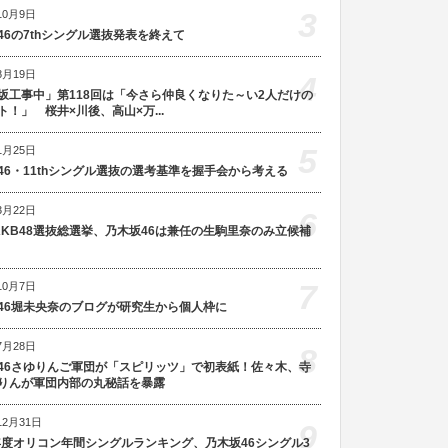
3
10月9日
46の7thシングル選抜発表を終えて
8月19日
4
坂工事中」第118回は「今さら仲良くなりた～い2人だけの
ト！」 桜井×川後、高山×万...
5
1月25日
46・11thシングル選抜の選考基準を握手会から考える
3月22日
6
AKB48選抜総選挙、乃木坂46は兼任の生駒里奈のみ立候補
7
10月7日
46堀未央奈のブログが研究生から個人枠に
7月28日
8
46さゆりんご軍団が「スピリッツ」で初表紙！佐々木、寺
りんが軍団内部の丸秘話を暴露
12月31日
9
5年度オリコン年間シングルランキング、乃木坂46シングル3