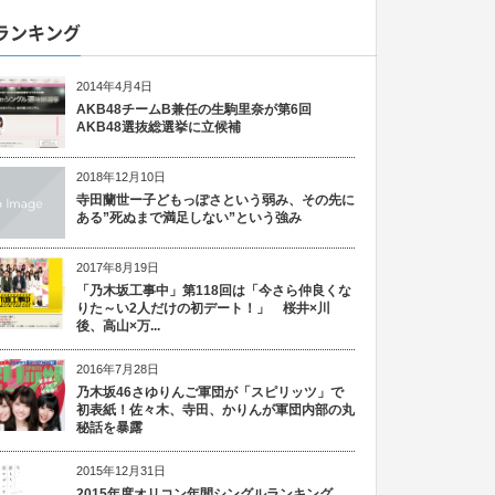
ランキング
2014年4月4日
AKB48チームB兼任の生駒里奈が第6回
AKB48選抜総選挙に立候補
2018年12月10日
寺田蘭世ー子どもっぽさという弱み、その先に
ある”死ぬまで満足しない”という強み
2017年8月19日
「乃木坂工事中」第118回は「今さら仲良くな
りた～い2人だけの初デート！」 桜井×川
後、高山×万...
2016年7月28日
乃木坂46さゆりんご軍団が「スピリッツ」で
初表紙！佐々木、寺田、かりんが軍団内部の丸
秘話を暴露
2015年12月31日
2015年度オリコン年間シングルランキング、