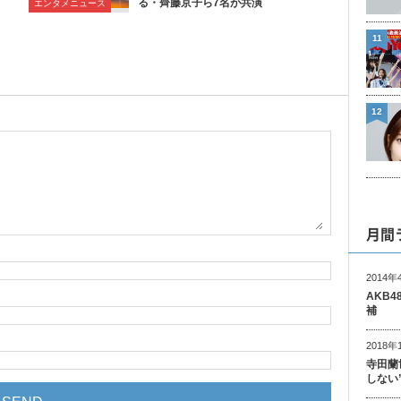
る・齊藤京子ら7名が共演
エンタメニュース
11
12
月間
2014年
AKB
補
2018年
寺田蘭
しない