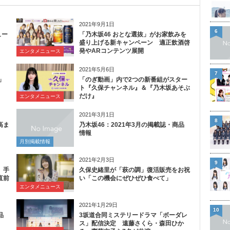
2021年9月1日
6
ュー
「乃木坂46 おとな選抜」がお家飲みを
盛り上げる新キャンペーン 適正飲酒啓
発やARコンテンツ展開
エンタメニュース
2021年5月6日
7
」
「のぎ動画」内で2つの新番組がスター
ト『久保チャンネル』＆『乃木坂あそぶ
だけ』
エンタメニュース
2021年3月1日
8
高ま
乃木坂46：2021年3月の掲載誌・商品
情報
月別掲載情報
2021年2月3日
9
、手
久保史緒里が「萩の調」復活販売をお祝
直前
い「この機会にぜひぜひ食べて」
エンタメニュース
2021年1月29日
10
品
3坂道合同ミステリードラマ「ボーダレ
ス」配信決定 遠藤さくら・森田ひか