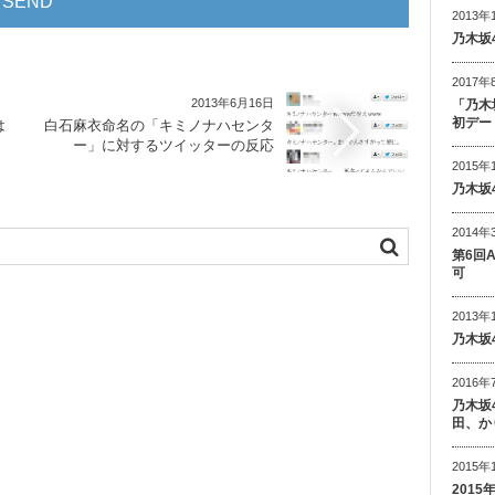
2013年
乃木坂
2017年
2013年6月16日
「乃木
初デー
は
白石麻衣命名の「キミノナハセンタ
ー」に対するツイッターの反応
2015年
乃木坂
2014年
第6回
可
2013年
乃木坂
2016年
乃木坂
田、か
2015年
201