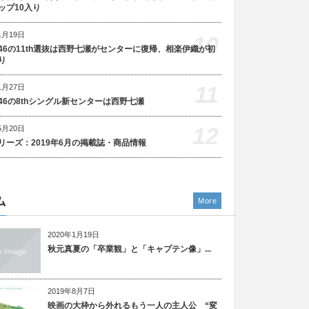
ップ10入り
1月19日
10
46の11th選抜は西野七瀬がセンターに復帰、相楽伊織が初
り
11
1月27日
46の8thシングル新センターは西野七瀬
12
5月20日
リーズ：2019年6月の掲載誌・商品情報
ム
More
2020年1月19日
秋元真夏の「卒業観」と「キャプテン像」...
2019年8月7日
映画の大枠から外れるもう一人の主人公 “変