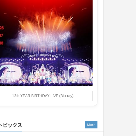
13th YEAR BIRTHDAY LIVE (Blu-ray)
トピックス
More