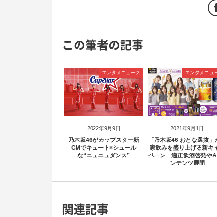
この筆者の記事
エンタメニュース
エンタメニュ
2022年9月9日
2021年9月1日
乃木坂46がカップスター新
「乃木坂46 おとな選抜」
CMでキュート×シュール
家飲みを盛り上げる新キ
な“ニュニュダンス”
ペーン 適正飲酒啓発やA
ンテンツ展開
関連記事