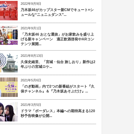
2022年9月9日
乃木坂46がカップスター新CMでキュート×シ
ュールな“ニュニュダンス”...
2021年9月1日
「乃木坂46 おとな選抜」がお家飲みを盛り上
げる新キャンペーン 適正飲酒啓発やARコン
テンツ展開...
2021年8月13日
久保史緒里、「宮城・仙台 旅しおり」新作は2
年ぶりの宮城ロケ...
2021年5月6日
「のぎ動画」内で2つの新番組がスタート『久
保チャンネル』＆『乃木坂あそぶだけ』...
2021年3月5日
ドラマ「ボーダレス」本編への期待高まる120
秒予告映像が公開...