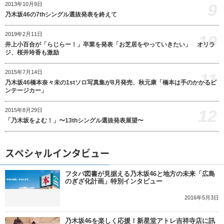
9
2013年10月9日
乃木坂46の7thシングル選抜発表を終えて
2019年2月11日
10
井上小百合が「らじらー！」卒業を発表「お芝居をやっていきたい」 オリラ
ジ、桜井玲香も激励
2015年7月14日
11
乃木坂46橋本奈々未の1stソロ写真集が8月発売、秋元康「橋本は手のかかるビ
ンテージカー」
12
2015年8月29日
「乃木坂をよむ！」〜13thシングル選抜発表展望〜
スペシャルインタビュー
フタバ図書が見据える乃木坂46と地方の未来「広島
のぎざ化計画」特別インタビュー
2016年5月3日
乃木坂46を楽しく応援！新星堂アトレ吉祥寺店に訊