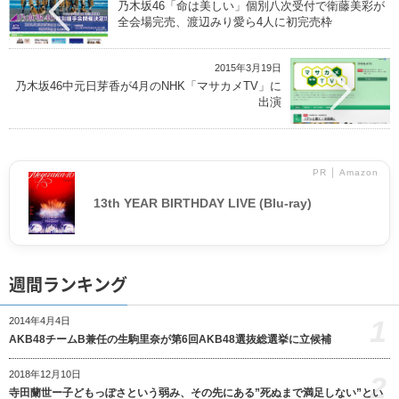
乃木坂46「命は美しい」個別八次受付で衛藤美彩が
全会場完売、渡辺みり愛ら4人に初完売枠
2015年3月19日
乃木坂46中元日芽香が4月のNHK「マサカメTV」に
出演
PR │ Amazon
13th YEAR BIRTHDAY LIVE (Blu-ray)
週間ランキング
1
2014年4月4日
AKB48チームB兼任の生駒里奈が第6回AKB48選抜総選挙に立候補
2018年12月10日
2
寺田蘭世ー子どもっぽさという弱み、その先にある”死ぬまで満足しない”とい