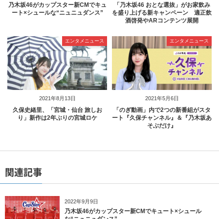
乃木坂46がカップスター新CMでキュ
「乃木坂46 おとな選抜」がお家飲み
ート×シュールな“ニュニュダンス”
を盛り上げる新キャンペーン 適正飲
酒啓発やARコンテンツ展開
エンタメニュース
エンタメニュース
2021年8月13日
2021年5月6日
久保史緒里、「宮城・仙台 旅しお
「のぎ動画」内で2つの新番組がスタ
り」新作は2年ぶりの宮城ロケ
ート『久保チャンネル』＆『乃木坂あ
そぶだけ』
関連記事
2022年9月9日
乃木坂46がカップスター新CMでキュート×シュール