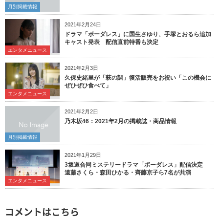
月別掲載情報
2021年2月24日
ドラマ「ボーダレス」に国生さゆり、手塚とおるら追加
キャスト発表 配信直前特番も決定
エンタメニュース
2021年2月3日
久保史緒里が「萩の調」復活販売をお祝い「この機会に
ぜひぜひ食べて」
エンタメニュース
2021年2月2日
乃木坂46：2021年2月の掲載誌・商品情報
月別掲載情報
2021年1月29日
3坂道合同ミステリードラマ「ボーダレス」配信決定
遠藤さくら・森田ひかる・齊藤京子ら7名が共演
エンタメニュース
コメントはこちら