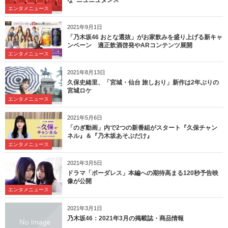
な“ニュニュダンス”
エンタメニュース
2021年9月1日
「乃木坂46 おとな選抜」がお家飲みを盛り上げる新キャ
ンペーン 適正飲酒啓発やARコンテンツ展開
エンタメニュース
2021年8月13日
久保史緒里、「宮城・仙台 旅しおり」新作は2年ぶりの
宮城ロケ
エンタメニュース
2021年5月6日
「のぎ動画」内で2つの新番組がスタート『久保チャン
ネル』＆『乃木坂あそぶだけ』
エンタメニュース
2021年3月5日
ドラマ「ボーダレス」本編への期待高まる120秒予告映
像が公開
エンタメニュース
2021年3月1日
乃木坂46：2021年3月の掲載誌・商品情報