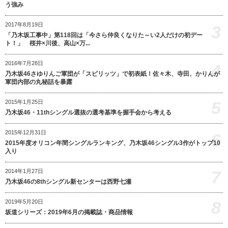
う強み
2017年8月19日
3
「乃木坂工事中」第118回は「今さら仲良くなりた～い2人だけの初デー
ト！」 桜井×川後、高山×万...
2016年7月28日
4
乃木坂46さゆりんご軍団が「スピリッツ」で初表紙！佐々木、寺田、かりんが
軍団内部の丸秘話を暴露
5
2015年1月25日
乃木坂46・11thシングル選抜の選考基準を握手会から考える
2015年12月31日
6
2015年度オリコン年間シングルランキング、乃木坂46シングル3作がトップ10
入り
7
2014年1月27日
乃木坂46の8thシングル新センターは西野七瀬
8
2019年5月20日
坂道シリーズ：2019年6月の掲載誌・商品情報