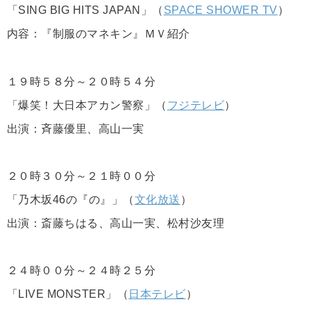
「SING BIG HITS JAPAN」（
SPACE SHOWER TV
）
内容：『制服のマネキン』ＭＶ紹介
１９時５８分～２０時５４分
「爆笑！大日本アカン警察」（
フジテレビ
）
出演：斉藤優里、高山一実
２０時３０分～２１時００分
「乃木坂46の『の』」（
文化放送
）
出演：斎藤ちはる、高山一実、松村沙友理
２４時００分～２４時２５分
「LIVE MONSTER」（
日本テレビ
）