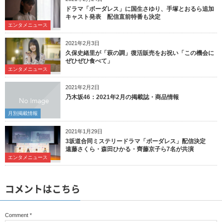
ドラマ「ボーダレス」に国生さゆり、手塚とおるら追加
キャスト発表 配信直前特番も決定
エンタメニュース
2021年2月3日
久保史緒里が「萩の調」復活販売をお祝い「この機会に
ぜひぜひ食べて」
エンタメニュース
2021年2月2日
乃木坂46：2021年2月の掲載誌・商品情報
月別掲載情報
2021年1月29日
3坂道合同ミステリードラマ「ボーダレス」配信決定
遠藤さくら・森田ひかる・齊藤京子ら7名が共演
エンタメニュース
コメントはこちら
Comment
*