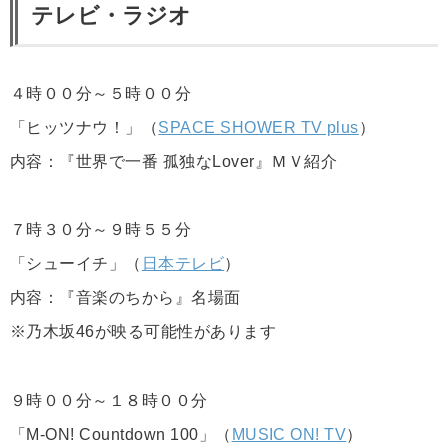
テレビ・ラジオ
４時００分～５時００分
「ヒッツナウ！」（
SPACE SHOWER TV plus
）
内容：『世界で一番 孤独なLover』ＭＶ紹介
７時３０分～９時５５分
「シューイチ」（
日本テレビ
）
内容：『音楽のちから』名場面
※乃木坂46が映る可能性があります
９時００分～１８時００分
「M-ON! Countdown 100」（
MUSIC ON! TV
）