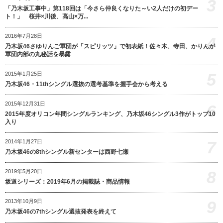
3
「乃木坂工事中」第118回は「今さら仲良くなりた～い2人だけの初デー
ト！」 桜井×川後、高山×万...
2016年7月28日
4
乃木坂46さゆりんご軍団が「スピリッツ」で初表紙！佐々木、寺田、かりんが
軍団内部の丸秘話を暴露
5
2015年1月25日
乃木坂46・11thシングル選抜の選考基準を握手会から考える
2015年12月31日
6
2015年度オリコン年間シングルランキング、乃木坂46シングル3作がトップ10
入り
7
2014年1月27日
乃木坂46の8thシングル新センターは西野七瀬
8
2019年5月20日
坂道シリーズ：2019年6月の掲載誌・商品情報
9
2013年10月9日
乃木坂46の7thシングル選抜発表を終えて