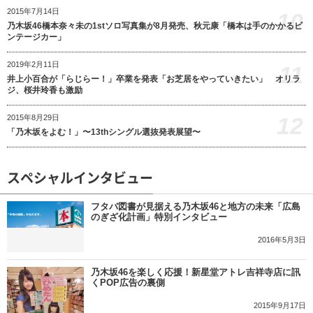
2015年7月14日
10
乃木坂46橋本奈々未の1stソロ写真集が8月発売、秋元康「橋本は手のかかるビ
ンテージカー」
2019年2月11日
11
井上小百合が「らじらー！」卒業を発表「お芝居をやっていきたい」 オリラ
ジ、桜井玲香も激励
12
2015年8月29日
「乃木坂をよむ！」〜13thシングル選抜発表展望〜
スペシャルインタビュー
フタバ図書が見据える乃木坂46と地方の未来「広島
のぎざ化計画」特別インタビュー
2016年5月3日
乃木坂46を楽しく応援！新星堂アトレ吉祥寺店に訊
くPOP広告の裏側
2015年9月17日