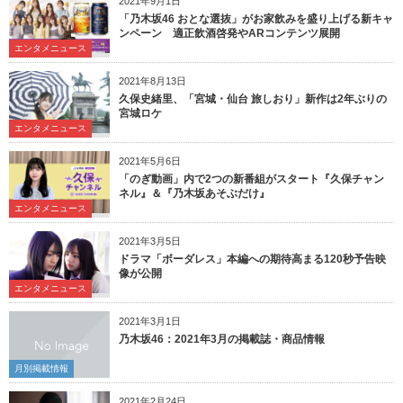
2021年9月1日
「乃木坂46 おとな選抜」がお家飲みを盛り上げる新キャ
ンペーン 適正飲酒啓発やARコンテンツ展開
エンタメニュース
2021年8月13日
久保史緒里、「宮城・仙台 旅しおり」新作は2年ぶりの
宮城ロケ
エンタメニュース
2021年5月6日
「のぎ動画」内で2つの新番組がスタート『久保チャン
ネル』＆『乃木坂あそぶだけ』
エンタメニュース
2021年3月5日
ドラマ「ボーダレス」本編への期待高まる120秒予告映
像が公開
エンタメニュース
2021年3月1日
乃木坂46：2021年3月の掲載誌・商品情報
月別掲載情報
2021年2月24日