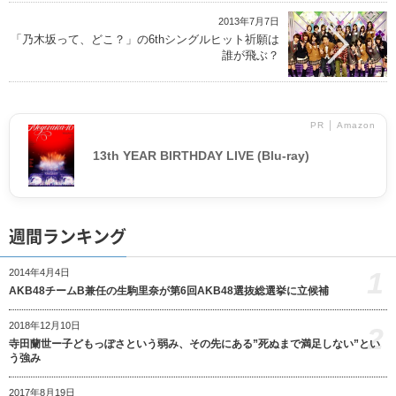
2013年7月7日
「乃木坂って、どこ？」の6thシングルヒット祈願は
誰が飛ぶ？
PR │ Amazon
13th YEAR BIRTHDAY LIVE (Blu-ray)
週間ランキング
1
2014年4月4日
AKB48チームB兼任の生駒里奈が第6回AKB48選抜総選挙に立候補
2018年12月10日
2
寺田蘭世ー子どもっぽさという弱み、その先にある”死ぬまで満足しない”とい
う強み
2017年8月19日