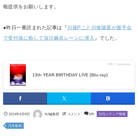
報提供をお願いします。
●昨日一番読まれた記事は『
川後Pこと川後陽菜が握手会
で受付係に扮して深川麻衣レーンに潜入
』でした。
PR │ Amazon
13th YEAR BIRTHDAY LIVE (Blu-ray)
2014年4月8日
NJ編集部
コメント
0件
日刊メディア情報
乃木坂46