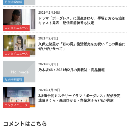
月別掲載情報
2021年2月24日
ドラマ「ボーダレス」に国生さゆり、手塚とおるら追加
キャスト発表 配信直前特番も決定
エンタメニュース
2021年2月3日
久保史緒里が「萩の調」復活販売をお祝い「この機会に
ぜひぜひ食べて」
エンタメニュース
2021年2月2日
乃木坂46：2021年2月の掲載誌・商品情報
月別掲載情報
2021年1月29日
3坂道合同ミステリードラマ「ボーダレス」配信決定
遠藤さくら・森田ひかる・齊藤京子ら7名が共演
エンタメニュース
コメントはこちら