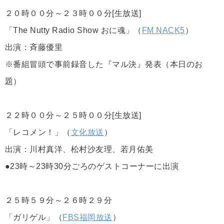
２０時００分～２３時００分[生放送]
「The Nutty Radio Show おに魂」（
FM NACK5
）
出演：斉藤優里
※番組冒頭で事前録音した『マル決』発表（本日のお
題）
２２時００分～２５時００分[生放送]
「レコメン！」（
文化放送
）
出演：川村真洋、松村沙友理、若月佑美
●23時～23時30分ごろのゲストコーナーに出演
２５時５９分～２６時２９分
「ガリゲル」（
FBS福岡放送
）