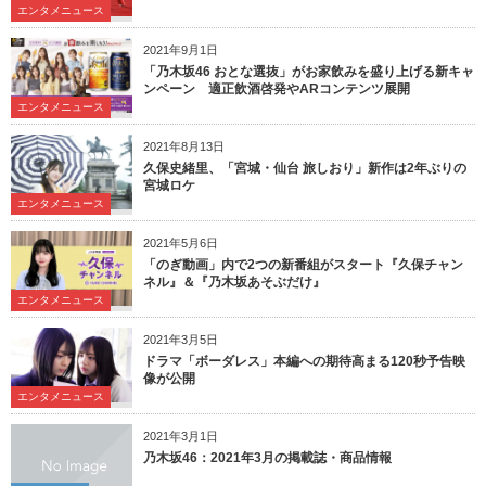
エンタメニュース
2021年9月1日
「乃木坂46 おとな選抜」がお家飲みを盛り上げる新キャ
ンペーン 適正飲酒啓発やARコンテンツ展開
エンタメニュース
2021年8月13日
久保史緒里、「宮城・仙台 旅しおり」新作は2年ぶりの
宮城ロケ
エンタメニュース
2021年5月6日
「のぎ動画」内で2つの新番組がスタート『久保チャン
ネル』＆『乃木坂あそぶだけ』
エンタメニュース
2021年3月5日
ドラマ「ボーダレス」本編への期待高まる120秒予告映
像が公開
エンタメニュース
2021年3月1日
乃木坂46：2021年3月の掲載誌・商品情報