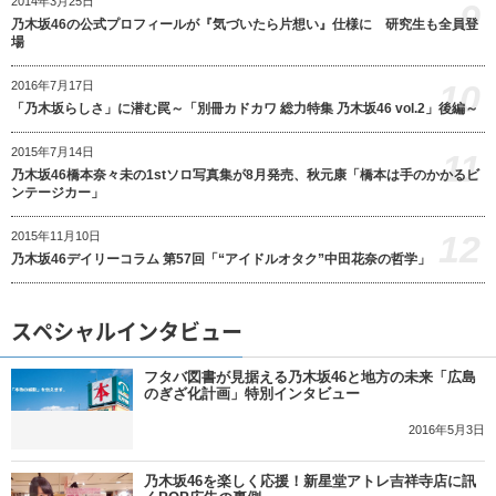
2014年3月25日
9
乃木坂46の公式プロフィールが『気づいたら片想い』仕様に 研究生も全員登
場
10
2016年7月17日
「乃木坂らしさ」に潜む罠～「別冊カドカワ 総力特集 乃木坂46 vol.2」後編～
2015年7月14日
11
乃木坂46橋本奈々未の1stソロ写真集が8月発売、秋元康「橋本は手のかかるビ
ンテージカー」
12
2015年11月10日
乃木坂46デイリーコラム 第57回「“アイドルオタク”中田花奈の哲学」
スペシャルインタビュー
フタバ図書が見据える乃木坂46と地方の未来「広島
のぎざ化計画」特別インタビュー
2016年5月3日
乃木坂46を楽しく応援！新星堂アトレ吉祥寺店に訊