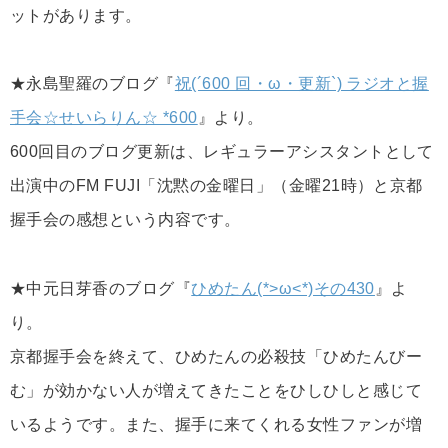
ットがあります。
★永島聖羅のブログ『
祝(´600 回・ω・更新`) ラジオと握
手会☆せいらりん☆ *600
』より。
600回目のブログ更新は、レギュラーアシスタントとして
出演中のFM FUJI「沈黙の金曜日」（金曜21時）と京都
握手会の感想という内容です。
★中元日芽香のブログ『
ひめたん(*>ω<*)その430
』よ
り。
京都握手会を終えて、ひめたんの必殺技「ひめたんびー
む」が効かない人が増えてきたことをひしひしと感じて
いるようです。また、握手に来てくれる女性ファンが増