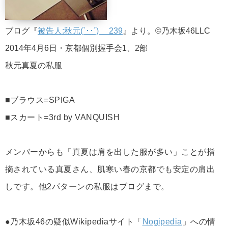
ブログ『
被告人:秋元(`･･´) ゞ239
』より。©乃木坂46LLC
2014年4月6日・京都個別握手会1、2部
秋元真夏の私服
■ブラウス=SPIGA
■スカート=3rd by VANQUISH
メンバーからも「真夏は肩を出した服が多い」ことが指
摘されている真夏さん、肌寒い春の京都でも安定の肩出
しです。他2パターンの私服はブログまで。
●乃木坂46の疑似Wikipediaサイト「
Nogipedia
」への情