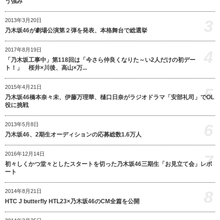
う強み
3
2013年3月20日
乃木坂46が劇場公演第２弾を発表、本格舞台で総選挙
2017年8月19日
4
「乃木坂工事中」第118回は「今さら仲良くなりた～い2人だけの初デー
ト！」 桜井×川後、高山×万...
2015年4月21日
5
乃木坂46橋本奈々未、伊藤万理華、樋口日奈がラジオドラマ「安部礼司」でOL
役に挑戦
6
2013年5月8日
乃木坂46、2期生オーディションの応募総数1.6万人
2016年12月14日
7
初々しくかつ堂々としたスタートを切った乃木坂46三期生「お見立て会」レポ
ート
8
2014年8月21日
HTC J butterfly HTL23×乃木坂46のCM全篇を公開