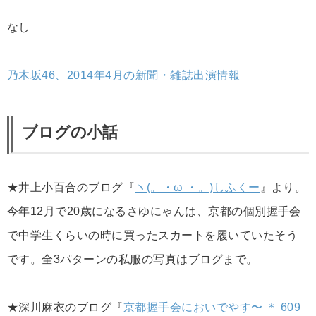
なし
乃木坂46、2014年4月の新聞・雑誌出演情報
ブログの小話
★井上小百合のブログ『
ヽ(。・ω ・。)しふくー
』より。
今年12月で20歳になるさゆにゃんは、京都の個別握手会
で中学生くらいの時に買ったスカートを履いていたそう
です。全3パターンの私服の写真はブログまで。
★深川麻衣のブログ『
京都握手会においでやす〜 ＊ 609