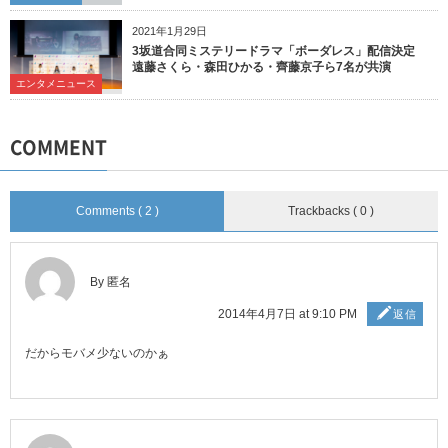
2021年1月29日
3坂道合同ミステリードラマ「ボーダレス」配信決定
遠藤さくら・森田ひかる・齊藤京子ら7名が共演
エンタメニュース
COMMENT
Comments ( 2 )
Trackbacks ( 0 )
By 匿名
2014年4月7日 at 9:10 PM
返信
だからモバメ少ないのかぁ