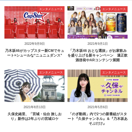
エンタメニュース
エンタメニュース
2022年9月9日
2021年9月1日
乃木坂46がカップスター新CMでキュ
「乃木坂46 おとな選抜」がお家飲み
ート×シュールな“ニュニュダンス”
を盛り上げる新キャンペーン 適正飲
酒啓発やARコンテンツ展開
エンタメニュース
エンタメニュース
2021年8月13日
2021年5月6日
久保史緒里、「宮城・仙台 旅しお
「のぎ動画」内で2つの新番組がスタ
り」新作は2年ぶりの宮城ロケ
ート『久保チャンネル』＆『乃木坂あ
そぶだけ』