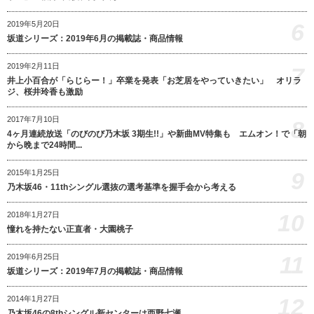
6
2019年5月20日
坂道シリーズ：2019年6月の掲載誌・商品情報
2019年2月11日
7
井上小百合が「らじらー！」卒業を発表「お芝居をやっていきたい」 オリラ
ジ、桜井玲香も激励
2017年7月10日
8
4ヶ月連続放送「のびのび乃木坂 3期生!!」や新曲MV特集も エムオン！で「朝
から晩まで24時間...
9
2015年1月25日
乃木坂46・11thシングル選抜の選考基準を握手会から考える
10
2018年1月27日
憧れを持たない正直者・大園桃子
11
2019年6月25日
坂道シリーズ：2019年7月の掲載誌・商品情報
12
2014年1月27日
乃木坂46の8thシングル新センターは西野七瀬