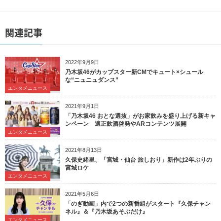
関連記事
2022年9月9日
乃木坂46がカップスター新CMでキュート×シュール
な“ニュニュダンス”
エンタメニュース
2021年9月1日
「乃木坂46 おとな選抜」がお家飲みを盛り上げる新キャ
ンペーン 適正飲酒啓発やARコンテンツ展開
エンタメニュース
2021年8月13日
久保史緒里、「宮城・仙台 旅しおり」新作は2年ぶりの
宮城ロケ
エンタメニュース
2021年5月6日
「のぎ動画」内で2つの新番組がスタート『久保チャン
ネル』＆『乃木坂あそぶだけ』
エンタメニュース