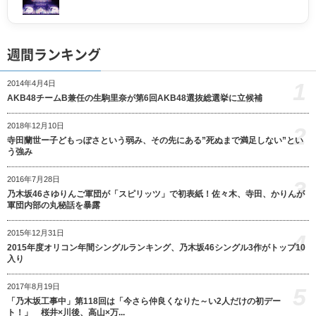
週間ランキング
1
2014年4月4日
AKB48チームB兼任の生駒里奈が第6回AKB48選抜総選挙に立候補
2018年12月10日
2
寺田蘭世ー子どもっぽさという弱み、その先にある”死ぬまで満足しない”とい
う強み
2016年7月28日
3
乃木坂46さゆりんご軍団が「スピリッツ」で初表紙！佐々木、寺田、かりんが
軍団内部の丸秘話を暴露
2015年12月31日
4
2015年度オリコン年間シングルランキング、乃木坂46シングル3作がトップ10
入り
2017年8月19日
5
「乃木坂工事中」第118回は「今さら仲良くなりた～い2人だけの初デー
ト！」 桜井×川後、高山×万...