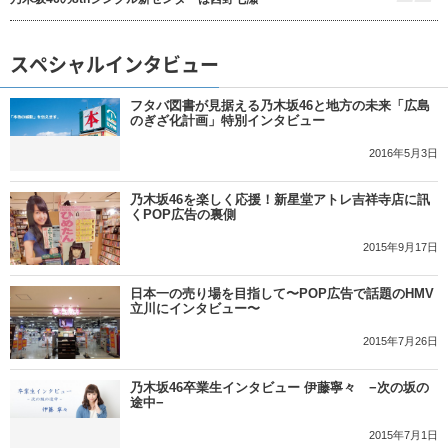
スペシャルインタビュー
フタバ図書が見据える乃木坂46と地方の未来「広島
のぎざ化計画」特別インタビュー
2016年5月3日
乃木坂46を楽しく応援！新星堂アトレ吉祥寺店に訊
くPOP広告の裏側
2015年9月17日
日本一の売り場を目指して〜POP広告で話題のHMV
立川にインタビュー〜
2015年7月26日
乃木坂46卒業生インタビュー 伊藤寧々 −次の坂の
途中−
2015年7月1日