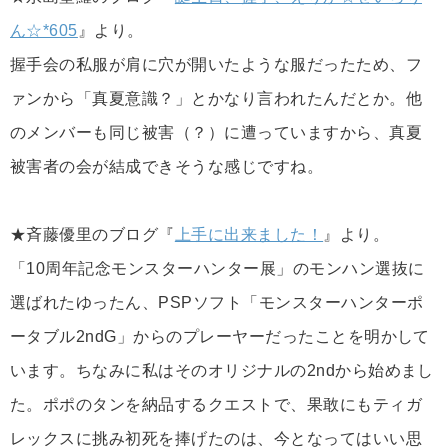
ん☆*605
』より。
握手会の私服が肩に穴が開いたような服だったため、フ
ァンから「真夏意識？」とかなり言われたんだとか。他
のメンバーも同じ被害（？）に遭っていますから、真夏
被害者の会が結成できそうな感じですね。
★斉藤優里のブログ『
上手に出来ました！
』より。
「10周年記念モンスターハンター展」のモンハン選抜に
選ばれたゆったん、PSPソフト「モンスターハンターポ
ータブル2ndG」からのプレーヤーだったことを明かして
います。ちなみに私はそのオリジナルの2ndから始めまし
た。ポポのタンを納品するクエストで、果敢にもティガ
レックスに挑み初死を捧げたのは、今となってはいい思