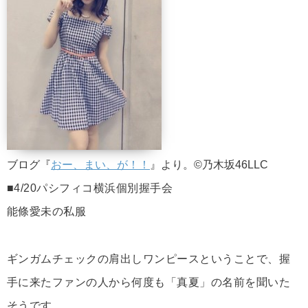
ブログ『
おー、まい、が！！
』より。©乃木坂46LLC
■4/20パシフィコ横浜個別握手会
能條愛未の私服
ギンガムチェックの肩出しワンピースということで、握
手に来たファンの人から何度も「真夏」の名前を聞いた
そうです。