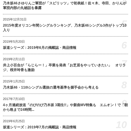
4
乃木坂46さゆりんご軍団が「スピリッツ」で初表紙！佐々木、寺田、かりんが
軍団内部の丸秘話を暴露
2015年12月31日
5
2015年度オリコン年間シングルランキング、乃木坂46シングル3作がトップ10
入り
6
2019年5月20日
坂道シリーズ：2019年6月の掲載誌・商品情報
2019年2月11日
7
井上小百合が「らじらー！」卒業を発表「お芝居をやっていきたい」 オリラ
ジ、桜井玲香も激励
8
2015年1月25日
乃木坂46・11thシングル選抜の選考基準を握手会から考える
2017年7月10日
9
4ヶ月連続放送「のびのび乃木坂 3期生!!」や新曲MV特集も エムオン！で「朝
から晩まで24時間...
10
2019年6月25日
坂道シリーズ：2019年7月の掲載誌・商品情報