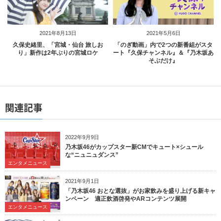
2021年8月13日
2021年5月6日
久保史緒里、「宮城・仙台 旅しお
「のぎ動画」内で2つの新番組がスタ
り」新作は2年ぶりの宮城ロケ
ート『久保チャンネル』＆『乃木坂あ
そぶだけ』
関連記事
2022年9月9日
乃木坂46がカップスター新CMでキュート×シュール
な“ニュニュダンス”
エンタメニュース
2021年9月1日
「乃木坂46 おとな選抜」がお家飲みを盛り上げる新キャ
ンペーン 適正飲酒啓発やARコンテンツ展開
エンタメニュース