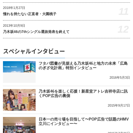
11
2018年1月27日
憧れを持たない正直者・大園桃子
12
2013年10月9日
乃木坂46の7thシングル選抜発表を終えて
スペシャルインタビュー
フタバ図書が見据える乃木坂46と地方の未来「広島
のぎざ化計画」特別インタビュー
2016年5月3日
乃木坂46を楽しく応援！新星堂アトレ吉祥寺店に訊
くPOP広告の裏側
2015年9月17日
日本一の売り場を目指して〜POP広告で話題のHMV
立川にインタビュー〜