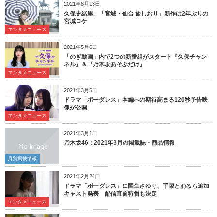
2021年8月13日
久保史緒里、「宮城・仙台 旅しおり」新作は2年ぶりの
宮城ロケ
エンタメニュース
2021年5月6日
「のぎ動画」内で2つの新番組がスタート『久保チャン
ネル』＆『乃木坂あそぶだけ』
エンタメニュース
2021年3月5日
ドラマ「ボーダレス」本編への期待高まる120秒予告映
像が公開
エンタメニュース
2021年3月1日
乃木坂46：2021年3月の掲載誌・商品情報
月別掲載情報
2021年2月24日
ドラマ「ボーダレス」に国生さゆり、手塚とおるら追加
キャスト発表 配信直前特番も決定
エンタメニュース