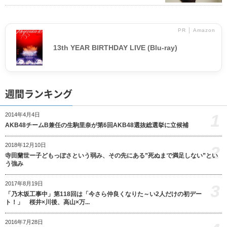
PR │ Amazon
13th YEAR BIRTHDAY LIVE (Blu-ray)
週間ランキング
1
2014年4月4日
AKB48チームB兼任の生駒里奈が第6回AKB48選抜総選挙に立候補
2018年12月10日
2
寺田蘭世ー子どもっぽさという弱み、その先にある”死ぬまで満足しない”とい
う強み
2017年8月19日
3
「乃木坂工事中」第118回は「今さら仲良くなりた～い2人だけの初デー
ト！」 桜井×川後、高山×万...
2016年7月28日