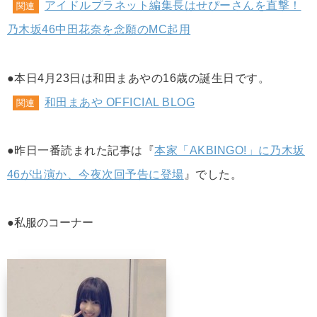
アイドルプラネット編集長はせぴーさんを直撃！
関連
乃木坂46中田花奈を念願のMC起用
●本日4月23日は和田まあやの16歳の誕生日です。
和田まあや OFFICIAL BLOG
関連
●昨日一番読まれた記事は『
本家「AKBINGO!」に乃木坂
46が出演か、今夜次回予告に登場
』でした。
●私服のコーナー