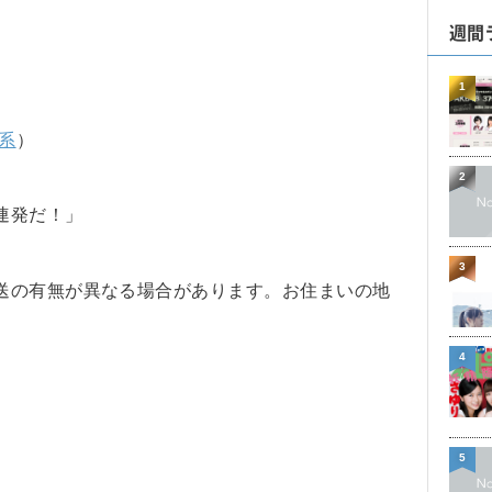
週間
1
系
）
2
連発だ！」
3
送の有無が異なる場合があります。お住まいの地
4
5