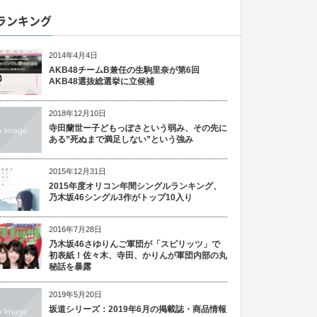
ランキング
2014年4月4日
AKB48チームB兼任の生駒里奈が第6回
AKB48選抜総選挙に立候補
2018年12月10日
寺田蘭世ー子どもっぽさという弱み、その先に
ある”死ぬまで満足しない”という強み
2015年12月31日
2015年度オリコン年間シングルランキング、
乃木坂46シングル3作がトップ10入り
2016年7月28日
乃木坂46さゆりんご軍団が「スピリッツ」で
初表紙！佐々木、寺田、かりんが軍団内部の丸
秘話を暴露
2019年5月20日
坂道シリーズ：2019年6月の掲載誌・商品情報