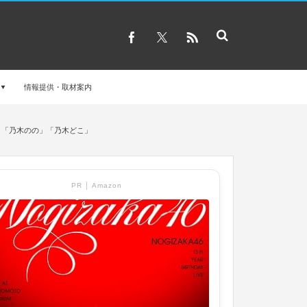
情報提供・取材案内
WN」「乃木のの」「乃木どこ」
PR │ Amazon