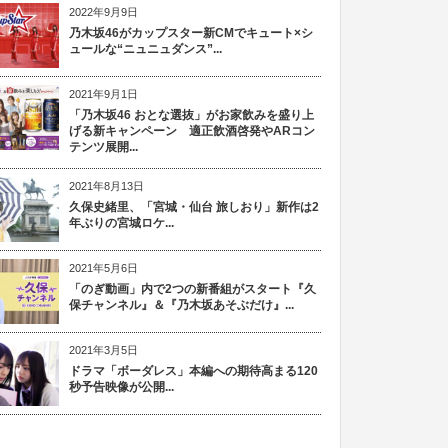
2022年9月9日
乃木坂46がカップスター新CMでキュート×シ
ュールな“ニュニュダンス”...
2021年9月1日
「乃木坂46 おとな選抜」がお家飲みを盛り上
げる新キャンペーン 適正飲酒啓発やARコン
テンツ展開...
2021年8月13日
久保史緒里、「宮城・仙台 旅しおり」新作は2
年ぶりの宮城ロケ...
2021年5月6日
「のぎ動画」内で2つの新番組がスタート『久
保チャンネル』＆『乃木坂あそぶだけ』...
2021年3月5日
ドラマ「ボーダレス」本編への期待高まる120
秒予告映像が公開...