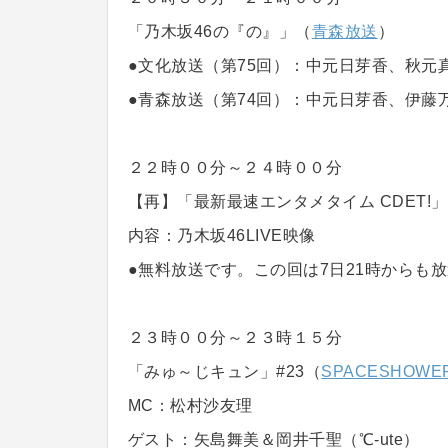
「乃木坂46の『の』」（
青森放送
）
●文化放送（第75回）：中元日芽香、秋元
●青森放送（第74回）：中元日芽香、伊藤
２２時００分～２４時００分
【再】「最新最速エンタメタイム CDET!
内容：乃木坂46LIVE映像
●無料放送です。この回は7日21時からも
２３時００分～２３時１５分
「みゅ～じキュン」#23（
SPACESHOWER
MC：松村沙友理
ゲスト：矢島舞美＆岡井千聖（℃-ute）