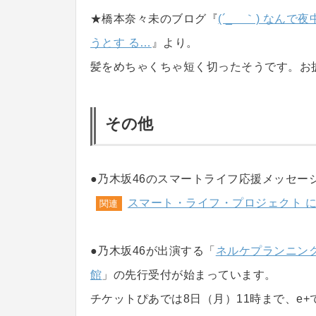
★橋本奈々未のブログ『
(´_ゝ｀) なん
うとす る…
』より。
髪をめちゃくちゃ短く切ったそうです。お
その他
●乃木坂46のスマートライフ応援メッセー
スマート・ライフ・プロジェクト 
関連
●乃木坂46が出演する「
ネルケプランニング 2
館
」の先行受付が始まっています。
チケットぴあでは8日（月）11時まで、e+では