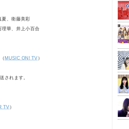
真夏、衛藤美彩
万理華、井上小百合
」（
MUSIC ON! TV
）
放送されます。
 TV
）