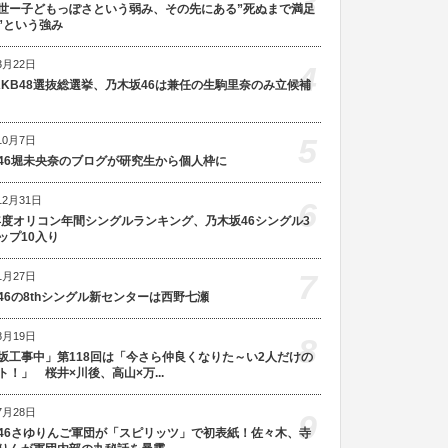
3
世ー子どもっぽさという弱み、その先にある”死ぬまで満足
”という強み
3月22日
4
AKB48選抜総選挙、乃木坂46は兼任の生駒里奈のみ立候補
5
10月7日
46堀未央奈のブログが研究生から個人枠に
12月31日
6
5年度オリコン年間シングルランキング、乃木坂46シングル3
ップ10入り
7
1月27日
46の8thシングル新センターは西野七瀬
8月19日
8
坂工事中」第118回は「今さら仲良くなりた～い2人だけの
ト！」 桜井×川後、高山×万...
7月28日
9
46さゆりんご軍団が「スピリッツ」で初表紙！佐々木、寺