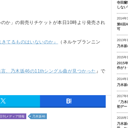
寺田蘭
しない
2014年
いのか」の前売りチケットが本日10時より発売され
第6回
可
2013年
生きてるものはいないのか』
（ネルケプランニン
乃木坂
2015年
201
作がト
言、乃木坂46の11thシングル曲が見つかった
』で
2014年
乃木坂
2017年
「乃木
初デー
日刊メディア情報
乃木坂46
2016年
乃木坂