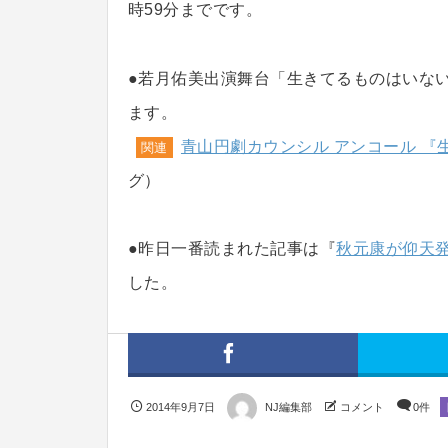
時59分までです。
●若月佑美出演舞台「生きてるものはいな
ます。
青山円劇カウンシル アンコール 『
関連
グ）
●昨日一番読まれた記事は『
秋元康が仰天発
した。
2014年9月7日
NJ編集部
コメント
0件