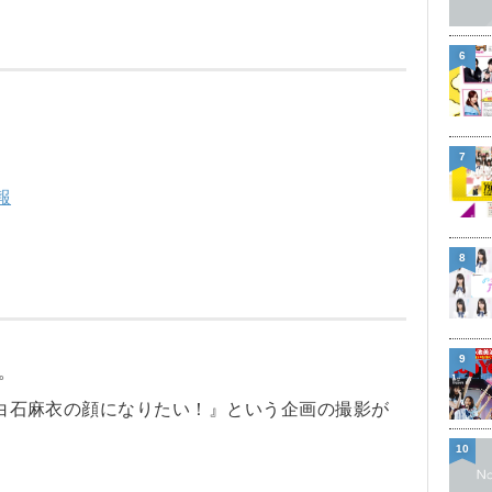
6
7
報
8
9
。
で『白石麻衣の顔になりたい！』という企画の撮影が
10