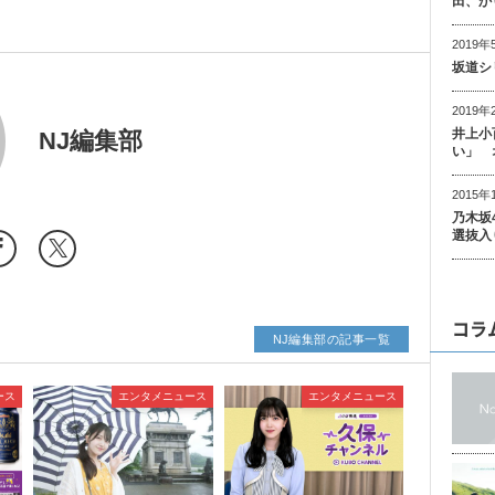
田、か
2019年
坂道シ
2019年
井上小
NJ編集部
い」 
2015年
乃木坂
選抜入
コラ
NJ編集部の記事一覧
ース
エンタメニュース
エンタメニュース