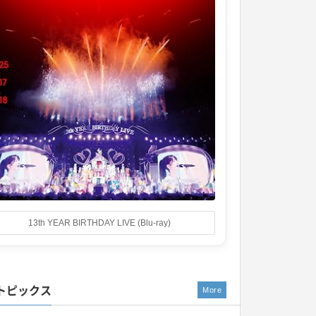
13th YEAR BIRTHDAY LIVE (Blu-ray)
トピックス
More