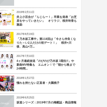
2019年2月11日
井上小百合が「らじらー！」卒業を発表「お芝
居をやっていきたい」 オリラジ、桜井玲香も
激励
2017年8月19日
「乃木坂工事中」第118回は「今さら仲良くな
りた～い2人だけの初デート！」 桜井×川
後、高山×万...
2017年7月10日
4ヶ月連続放送「のびのび乃木坂 3期生!!」や
新曲MV特集も エムオン！で「朝から晩まで
24時間...
2018年1月27日
憧れを持たない正直者・大園桃子
2019年6月25日
坂道シリーズ：2019年7月の掲載誌・商品情報