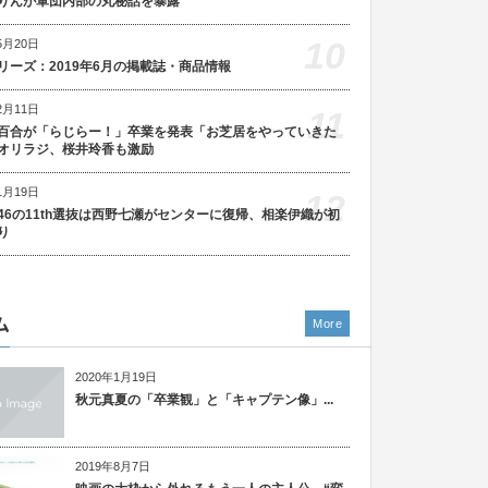
りんが軍団内部の丸秘話を暴露
10
5月20日
リーズ：2019年6月の掲載誌・商品情報
2月11日
11
百合が「らじらー！」卒業を発表「お芝居をやっていきた
オリラジ、桜井玲香も激励
1月19日
12
46の11th選抜は西野七瀬がセンターに復帰、相楽伊織が初
り
ム
More
2020年1月19日
秋元真夏の「卒業観」と「キャプテン像」...
2019年8月7日