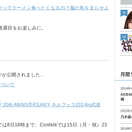
で夜中ってラーメン食べたくなるの？脳が私を太らせよ
11
披露目をお楽しみに。
12
月間
ジが公開されました。
について
2014年
AKB
補
0th ANNIVERSARY ネルフェス2014in武道
2013年
乃木坂
8日18時まで、Confettiでは15日（月・祝）23
2018年