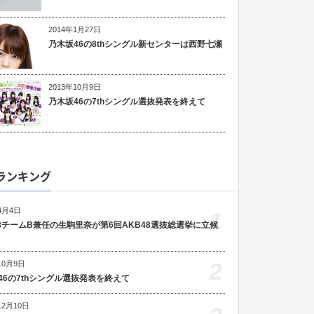
2014年1月27日
乃木坂46の8thシングル新センターは西野七瀬
2013年10月9日
乃木坂46の7thシングル選抜発表を終えて
ランキング
4月4日
1
48チームB兼任の生駒里奈が第6回AKB48選抜総選挙に立候
2
10月9日
46の7thシングル選抜発表を終えて
12月10日