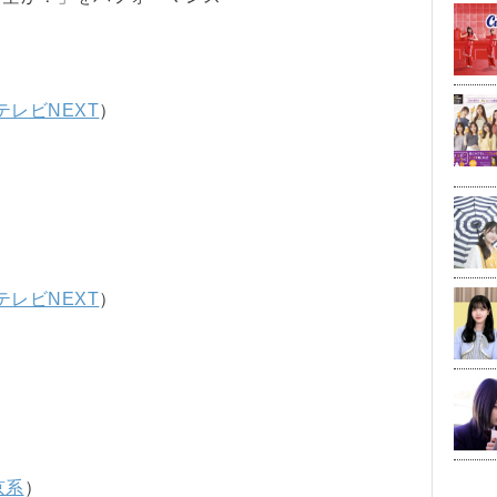
テレビNEXT
）
テレビNEXT
）
京系
）