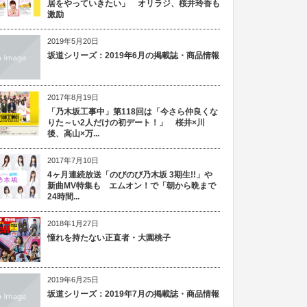
居をやっていきたい」 オリラジ、桜井玲香も
激励
2019年5月20日
坂道シリーズ：2019年6月の掲載誌・商品情報
2017年8月19日
「乃木坂工事中」第118回は「今さら仲良くな
りた～い2人だけの初デート！」 桜井×川
後、高山×万...
2017年7月10日
4ヶ月連続放送「のびのび乃木坂 3期生!!」や
新曲MV特集も エムオン！で「朝から晩まで
24時間...
2018年1月27日
憧れを持たない正直者・大園桃子
2019年6月25日
坂道シリーズ：2019年7月の掲載誌・商品情報