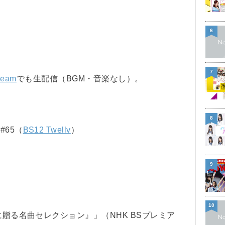
6
7
ream
でも生配信（BGM・音楽なし）。
8
65（
BS12 Twellv
）
9
10
に贈る名曲セレクション』」（NHK BSプレミア