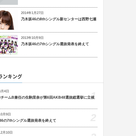
2014年1月27日
乃木坂46の8thシングル新センターは西野七瀬
2013年10月9日
乃木坂46の7thシングル選抜発表を終えて
ランキング
4月4日
1
48チームB兼任の生駒里奈が第6回AKB48選抜総選挙に立候
2
10月9日
46の7thシングル選抜発表を終えて
12月10日