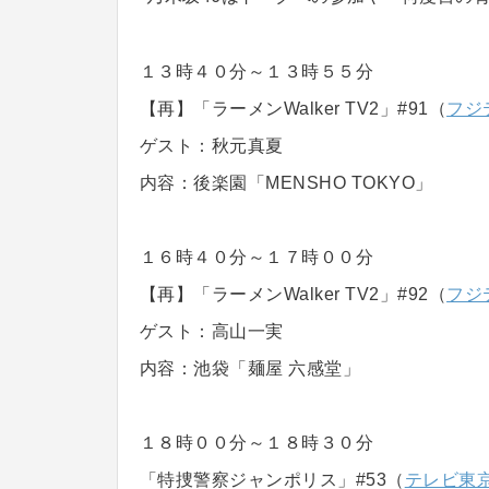
１３時４０分～１３時５５分
【再】「ラーメンWalker TV2」#91（
フジ
ゲスト：秋元真夏
内容：後楽園「MENSHO TOKYO」
１６時４０分～１７時００分
【再】「ラーメンWalker TV2」#92（
フジ
ゲスト：高山一実
内容：池袋「麺屋 六感堂」
１８時００分～１８時３０分
「特捜警察ジャンポリス」#53（
テレビ東