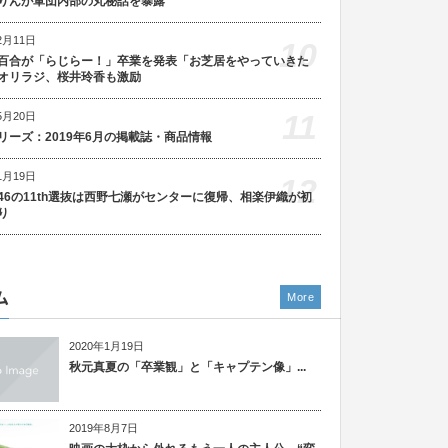
りんが軍団内部の丸秘話を暴露
2月11日
10
百合が「らじらー！」卒業を発表「お芝居をやっていきた
オリラジ、桜井玲香も激励
11
5月20日
リーズ：2019年6月の掲載誌・商品情報
1月19日
12
46の11th選抜は西野七瀬がセンターに復帰、相楽伊織が初
り
ム
More
2020年1月19日
秋元真夏の「卒業観」と「キャプテン像」...
2019年8月7日