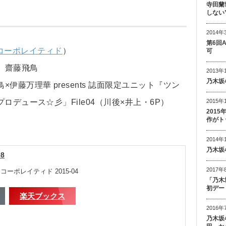
寺田蘭
しない
2014年
第6回
コーポレイティド
）
可
、齋藤飛鳥
2013年
乃木坂
藤万理華 presents 誌面限定ユニット『ツン
2015年
ロデュース☆彡」File04（川後×井上・6P）
201
作がト
2014年
乃木坂
8
2017年
ーポレイティド 2015-04
「乃木
初デー
楽天ブックス
2016年
乃木坂