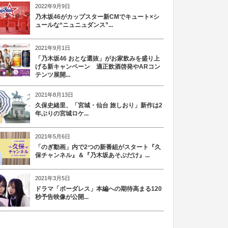
2022年9月9日
乃木坂46がカップスター新CMでキュート×シ
ュールな“ニュニュダンス”...
2021年9月1日
「乃木坂46 おとな選抜」がお家飲みを盛り上
げる新キャンペーン 適正飲酒啓発やARコン
テンツ展開...
2021年8月13日
久保史緒里、「宮城・仙台 旅しおり」新作は2
年ぶりの宮城ロケ...
2021年5月6日
「のぎ動画」内で2つの新番組がスタート『久
保チャンネル』＆『乃木坂あそぶだけ』...
2021年3月5日
ドラマ「ボーダレス」本編への期待高まる120
秒予告映像が公開...