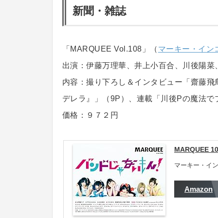
新聞・雑誌
「MARQUEE Vol.108」（
マーキー・イン
出演：伊藤万理華、井上小百合、川後陽菜
内容：撮り下ろし＆インタビュー「齋藤飛鳥×伊
デレラ』」（9P）、連載「川後Pの魔法でプ
価格：９７２円
MARQUEE 10
マーキー・インコ
Amazon