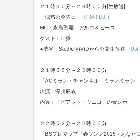
２１時００分～２３時００分[生放送]
「沈黙の金曜日」（
FM-FUJI
）
MC：永島聖羅、アルコ＆ピース
ゲスト：山猿
●渋谷・Studio ViViDから公開生放送。
Ust
２１時５５分～２２時００分
「ACミラン・チャンネル ミラノミラン」#
出演：深川麻衣
内容：「ピアット・ウニコ」の食レポ
２２時５２分～２２時５５分
「BSプレマップ『春ソング2015～あなた