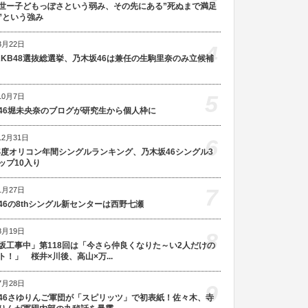
3
世ー子どもっぽさという弱み、その先にある”死ぬまで満足
”という強み
3月22日
4
AKB48選抜総選挙、乃木坂46は兼任の生駒里奈のみ立候補
5
10月7日
46堀未央奈のブログが研究生から個人枠に
12月31日
6
5年度オリコン年間シングルランキング、乃木坂46シングル3
ップ10入り
7
1月27日
46の8thシングル新センターは西野七瀬
8月19日
8
坂工事中」第118回は「今さら仲良くなりた～い2人だけの
ト！」 桜井×川後、高山×万...
7月28日
9
46さゆりんご軍団が「スピリッツ」で初表紙！佐々木、寺