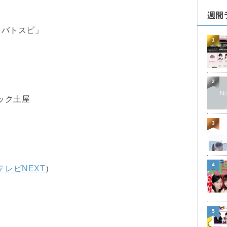
週間
＆バトスピ」
1
2
ック土屋
3
4
テレビNEXT
）
5