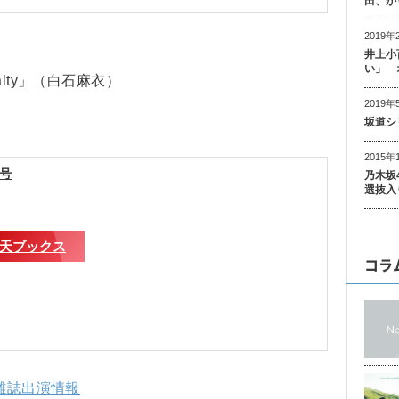
田、か
2019年
井上小
い」 
lty」（白石麻衣）
2019年
坂道シ
2015年
月号
乃木坂
選抜入
天ブックス
コラ
・雑誌出演情報