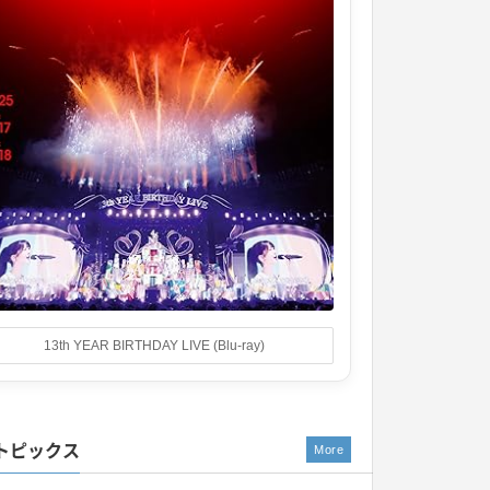
13th YEAR BIRTHDAY LIVE (Blu-ray)
トピックス
More