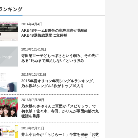
ランキング
2014年4月4日
AKB48チームB兼任の生駒里奈が第6回
AKB48選抜総選挙に立候補
2018年12月10日
寺田蘭世ー子どもっぽさという弱み、その先に
ある”死ぬまで満足しない”という強み
2015年12月31日
2015年度オリコン年間シングルランキング、
乃木坂46シングル3作がトップ10入り
2016年7月28日
乃木坂46さゆりんご軍団が「スピリッツ」で
初表紙！佐々木、寺田、かりんが軍団内部の丸
秘話を暴露
2019年2月11日
井上小百合が「らじらー！」卒業を発表「お芝