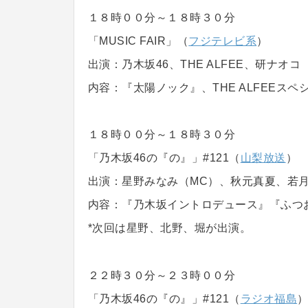
１８時００分～１８時３０分
「MUSIC FAIR」（
フジテレビ系
）
出演：乃木坂46、THE ALFEE、研ナオコ
内容：『太陽ノック』、THE ALFEEス
１８時００分～１８時３０分
「乃木坂46の『の』」#121（
山梨放送
）
出演：星野みなみ（MC）、秋元真夏、若
内容：『乃木坂イントロデュース』『ふつ
*次回は星野、北野、堀が出演。
２２時３０分～２３時００分
「乃木坂46の『の』」#121（
ラジオ福島