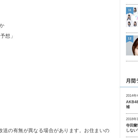
11
か
D予想」
12
）
月間
2014年
AKB
補
2018年
寺田蘭
放送の有無が異なる場合があります。お住まいの
しない