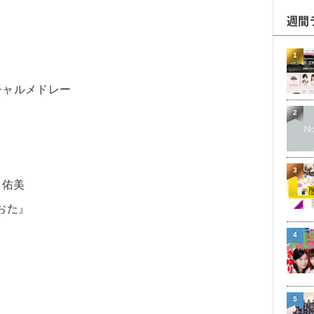
週間
1
ペシャルメドレー
2
3
月佑美
おた』
4
5
）