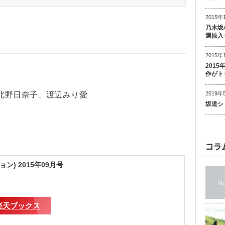
2015年
乃木坂
選抜入
2015年
201
作がト
）
2019年
北野日奈子、渡辺みり愛
坂道シ
コラ
ション) 2015年09月号
楽天ブックス