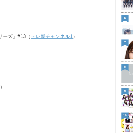
6
ーズ」#13（
テレ朝チャンネル1
）
7
8
山
）
9
10