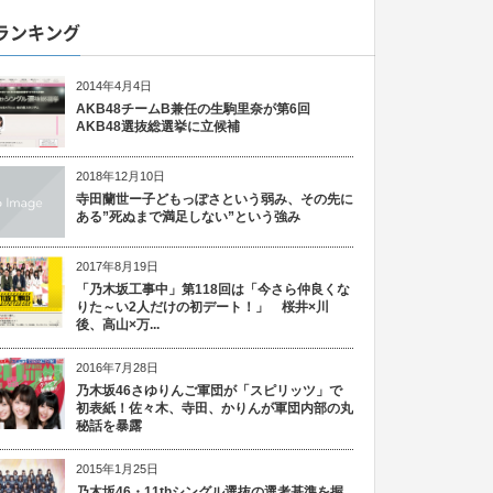
ランキング
2014年4月4日
AKB48チームB兼任の生駒里奈が第6回
AKB48選抜総選挙に立候補
2018年12月10日
寺田蘭世ー子どもっぽさという弱み、その先に
ある”死ぬまで満足しない”という強み
2017年8月19日
「乃木坂工事中」第118回は「今さら仲良くな
りた～い2人だけの初デート！」 桜井×川
後、高山×万...
2016年7月28日
乃木坂46さゆりんご軍団が「スピリッツ」で
初表紙！佐々木、寺田、かりんが軍団内部の丸
秘話を暴露
2015年1月25日
乃木坂46・11thシングル選抜の選考基準を握