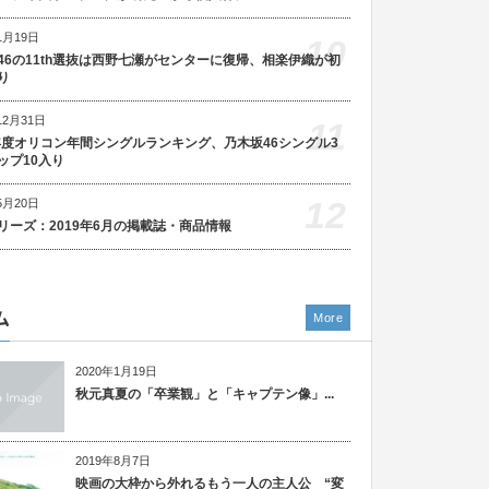
1月19日
10
46の11th選抜は西野七瀬がセンターに復帰、相楽伊織が初
り
12月31日
11
5年度オリコン年間シングルランキング、乃木坂46シングル3
ップ10入り
12
5月20日
リーズ：2019年6月の掲載誌・商品情報
ム
More
2020年1月19日
秋元真夏の「卒業観」と「キャプテン像」...
2019年8月7日
映画の大枠から外れるもう一人の主人公 “変