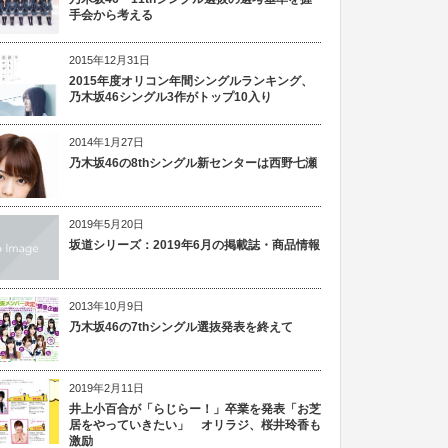
手会から考える
2015年12月31日
2015年度オリコン年間シングルランキング、
乃木坂46シングル3作がトップ10入り
2014年1月27日
乃木坂46の8thシングル新センターは西野七瀬
2019年5月20日
坂道シリーズ：2019年6月の掲載誌・商品情報
2013年10月9日
乃木坂46の7thシングル選抜発表を終えて
2019年2月11日
井上小百合が「らじらー！」卒業を発表「お芝
居をやっていきたい」 オリラジ、桜井玲香も
激励