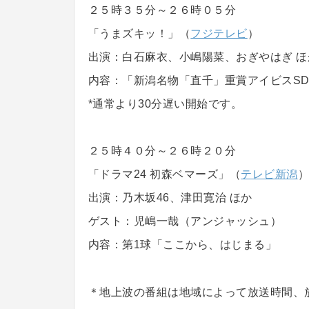
２５時３５分～２６時０５分
「うまズキッ！」（
フジテレビ
）
出演：白石麻衣、小嶋陽菜、おぎやはぎ ほ
内容：「新潟名物「直千」重賞アイビスS
*通常より30分遅い開始です。
２５時４０分～２６時２０分
「ドラマ24 初森ベマーズ」（
テレビ新潟
出演：乃木坂46、津田寛治 ほか
ゲスト：児嶋一哉（アンジャッシュ）
内容：第1球「ここから、はじまる」
＊地上波の番組は地域によって放送時間、