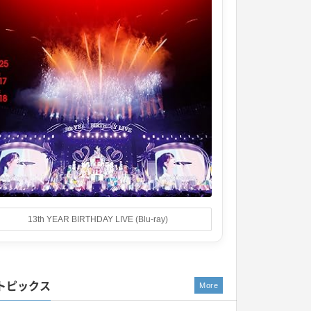
13th YEAR BIRTHDAY LIVE (Blu-ray)
トピックス
More