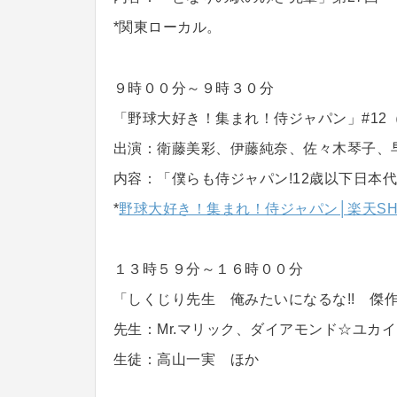
*関東ローカル。
９時００分～９時３０分
「野球大好き！集まれ！侍ジャパン」#12
出演：衛藤美彩、伊藤純奈、佐々木琴子、
内容：「僕らも侍ジャパン!12歳以下日本
*
野球大好き！集まれ！侍ジャパン│楽天SHO
１３時５９分～１６時００分
「しくじり先生 俺みたいになるな!! 傑
先生：Mr.マリック、ダイアモンド☆ユカ
生徒：高山一実 ほか