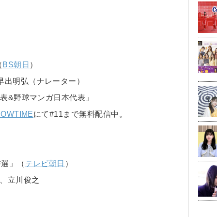
（
BS朝日
）
早出明弘（ナレーター）
代表&野球マンガ日本代表」
WTIME
にて#11まで無料配信中。
作選」（
テレビ朝日
）
イ、立川俊之