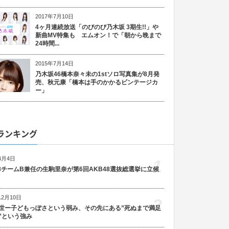
2017年7月10日
4ヶ月連続放送「のびのび乃木坂 3期生!!」や
新曲MV特集も エムオン！で「朝から晩まで
24時間...
2015年7月14日
乃木坂46橋本奈々未の1stソロ写真集が8月発
売、秋元康「橋本は手のかかるビンテージカ
ー」
ランキング
4月4日
1
48チームB兼任の生駒里奈が第6回AKB48選抜総選挙に立候
12月10日
2
世ー子どもっぽさという弱み、その先にある”死ぬまで満足
”という強み