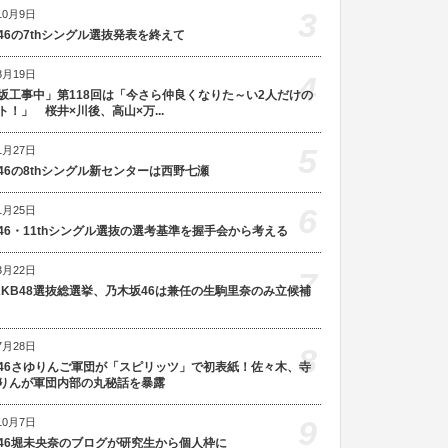
3
10月9日
46の7thシングル選抜発表を終えて
8月19日
4
坂工事中」第118回は「今さら仲良くなりた～い2人だけの
ト！」 桜井×川後、高山×万...
5
1月27日
46の8thシングル新センターは西野七瀬
6
1月25日
46・11thシングル選抜の選考基準を握手会から考える
3月22日
7
AKB48選抜総選挙、乃木坂46は兼任の生駒里奈のみ立候補
7月28日
8
46さゆりんご軍団が「スピリッツ」で初表紙！佐々木、寺
りんが軍団内部の丸秘話を暴露
9
10月7日
46堀未央奈のブログが研究生から個人枠に