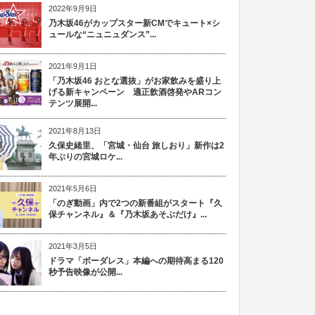
2022年9月9日
乃木坂46がカップスター新CMでキュート×シ
ュールな“ニュニュダンス”...
2021年9月1日
「乃木坂46 おとな選抜」がお家飲みを盛り上
げる新キャンペーン 適正飲酒啓発やARコン
テンツ展開...
2021年8月13日
久保史緒里、「宮城・仙台 旅しおり」新作は2
年ぶりの宮城ロケ...
2021年5月6日
「のぎ動画」内で2つの新番組がスタート『久
保チャンネル』＆『乃木坂あそぶだけ』...
2021年3月5日
ドラマ「ボーダレス」本編への期待高まる120
秒予告映像が公開...