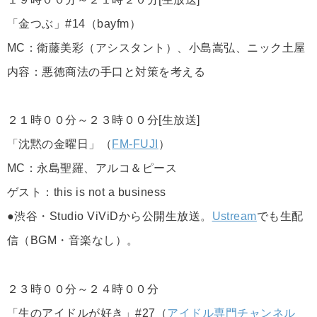
「金つぶ」#14（bayfm）
MC：衛藤美彩（アシスタント）、小島嵩弘、ニック土屋
内容：悪徳商法の手口と対策を考える
２１時００分～２３時００分[生放送]
「沈黙の金曜日」（
FM-FUJI
）
MC：永島聖羅、アルコ＆ピース
ゲスト：this is not a business
●渋谷・Studio ViViDから公開生放送。
Ustream
でも生配
信（BGM・音楽なし）。
２３時００分～２４時００分
「生のアイドルが好き」#27（
アイドル専門チャンネル