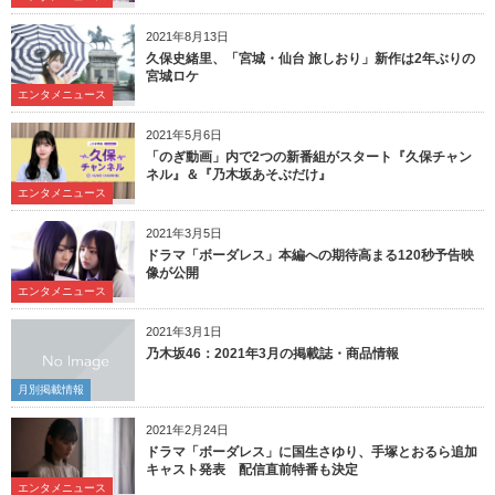
2021年8月13日
久保史緒里、「宮城・仙台 旅しおり」新作は2年ぶりの
宮城ロケ
エンタメニュース
2021年5月6日
「のぎ動画」内で2つの新番組がスタート『久保チャン
ネル』＆『乃木坂あそぶだけ』
エンタメニュース
2021年3月5日
ドラマ「ボーダレス」本編への期待高まる120秒予告映
像が公開
エンタメニュース
2021年3月1日
乃木坂46：2021年3月の掲載誌・商品情報
月別掲載情報
2021年2月24日
ドラマ「ボーダレス」に国生さゆり、手塚とおるら追加
キャスト発表 配信直前特番も決定
エンタメニュース