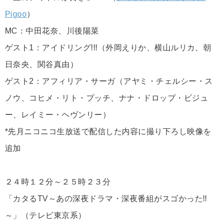
Pigoo
）
MC：中田花奈、川後陽菜
ゲスト1：アイドリング!!!（外岡えりか、横山ルリカ、朝
日奈央、関谷真由）
ゲスト2：アフィリア・サーガ（アヤミ・チェルシー・ス
ノウ、コヒメ・リト・プッチ、ナナ・ドロップ・ビジュ
ー、レイミー・ヘヴンリー）
*先月ニコニコ生放送で配信した内容に撮り下ろし映像を
追加
２４時１２分～２５時２３分
「カタるTV～あの深夜ドラマ・深夜番組がスゴかった!!
～」（テレビ東京系）