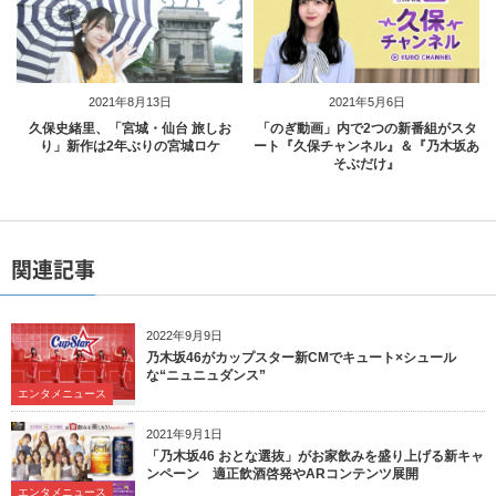
2021年8月13日
2021年5月6日
久保史緒里、「宮城・仙台 旅しお
「のぎ動画」内で2つの新番組がスタ
り」新作は2年ぶりの宮城ロケ
ート『久保チャンネル』＆『乃木坂あ
そぶだけ』
関連記事
2022年9月9日
乃木坂46がカップスター新CMでキュート×シュール
な“ニュニュダンス”
エンタメニュース
2021年9月1日
「乃木坂46 おとな選抜」がお家飲みを盛り上げる新キャ
ンペーン 適正飲酒啓発やARコンテンツ展開
エンタメニュース