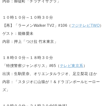
内容：御徒町「チラナイサクラ」
１０時１０分～１０時３０分
【再】「ラーメンWalker TV2」#106（
フジテレビTWO
）
ゲスト：能條愛未
内容：押上「つけ拉 竹末東京」
１８時００分～１８時３０分
「特捜警察ジャンポリス」#65（
テレビ東京系
）
出演：生駒里奈、オリエンタルラジオ、足立梨花 ほか
内容：「スタジオに山猿が！＆ドラゴンボールヒーロー
ズ」
１９時００分～２１時２０分[生放送]