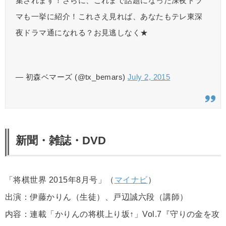
集されます！さらに、これまで話題になった深夜ドラ
マも一挙に紹介！これさえ見れば、あなたもテレ東深
夜ドラマ通になれる？お見逃しなく★
— 初森ベマーズ (@tx_bemars)
July 2, 2015
新聞・雑誌・DVD
「将棋世界 2015年8月号」（
マイナビ
）
出演：伊藤かりん（生徒）、戸辺誠六段（講師）
内容：連載「かりんの将棋上り坂↑」Vol.7『守りの金を攻