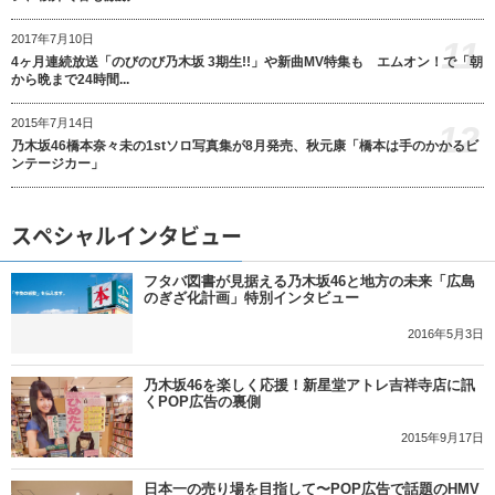
2017年7月10日
11
4ヶ月連続放送「のびのび乃木坂 3期生!!」や新曲MV特集も エムオン！で「朝
から晩まで24時間...
2015年7月14日
12
乃木坂46橋本奈々未の1stソロ写真集が8月発売、秋元康「橋本は手のかかるビ
ンテージカー」
スペシャルインタビュー
フタバ図書が見据える乃木坂46と地方の未来「広島
のぎざ化計画」特別インタビュー
2016年5月3日
乃木坂46を楽しく応援！新星堂アトレ吉祥寺店に訊
くPOP広告の裏側
2015年9月17日
日本一の売り場を目指して〜POP広告で話題のHMV