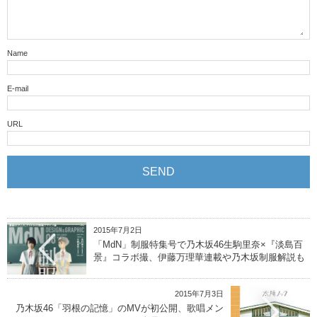
Name
E-mail
URL
2015年7月2日
「MdN」制服特集号で乃木坂46生駒里奈×『淡島百
景』コラボ撮、伊藤万理華連載や乃木坂制服解説も
2015年7月3日
乃木坂46「羽根の記憶」のMVが初公開、歌唱メン