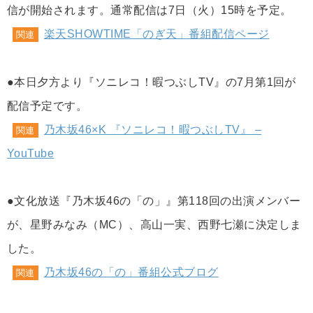
信が開始されます。通常配信は7日（火）15時を予定。
楽天SHOWTIME「のぎ天」番組配信ページ
関連
●本日夕方より『ソニレコ！暇つぶしTV』の7月第1回が
配信予定です。
乃木坂46×K 『ソニレコ！暇つぶしTV』 –
関連
YouTube
●文化放送『乃木坂46の「の」』第118回の出演メンバー
が、星野みなみ（MC）、高山一実、西野七瀬に決定しま
した。
乃木坂46の「の」番組公式ブログ
関連