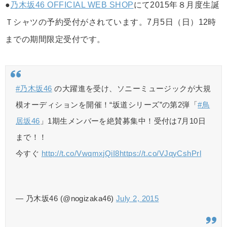
●
乃木坂46 OFFICIAL WEB SHOP
にて2015年８月度生誕
Ｔシャツの予約受付がされています。7月5日（日）12時
までの期間限定受付です。
#乃木坂46
の大躍進を受け、ソニーミュージックが大規
模オーディションを開催！“坂道シリーズ”の第2弾「
#鳥
居坂46
」1期生メンバーを絶賛募集中！受付は7月10日
まで！！
今すぐ
http://t.co/VwqmxjQiI8
https://t.co/VJqyCshPrl
— 乃木坂46 (@nogizaka46)
July 2, 2015