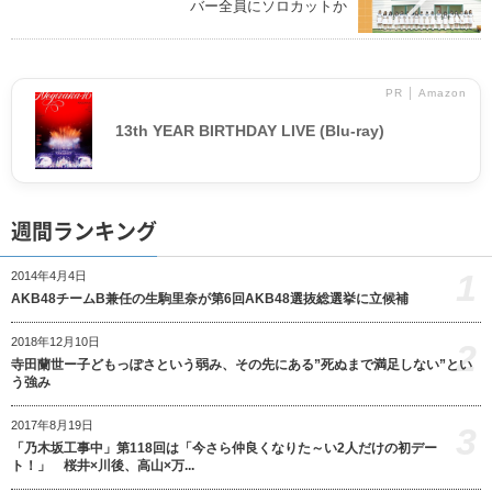
バー全員にソロカットか
PR │ Amazon
13th YEAR BIRTHDAY LIVE (Blu-ray)
週間ランキング
1
2014年4月4日
AKB48チームB兼任の生駒里奈が第6回AKB48選抜総選挙に立候補
2018年12月10日
2
寺田蘭世ー子どもっぽさという弱み、その先にある”死ぬまで満足しない”とい
う強み
2017年8月19日
3
「乃木坂工事中」第118回は「今さら仲良くなりた～い2人だけの初デー
ト！」 桜井×川後、高山×万...