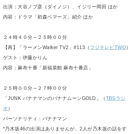
出演：大谷ノブ彦（ダイノジ）、イジリー岡田 ほか
内容：ドラマ「初森ベマーズ」紹介 ほか
２４時４０分～２５時００分
【再】「ラーメンWalker TV2」#113（
フジテレビTWO
）
ゲスト：伊藤かりん
内容：麻布十番「新福菜館 麻布十番店」
２５時００分～２７時００分
「JUNK バナナマンのバナナムーンGOLD」（
TBSラジ
オ
）
パーソナリティ：バナナマン
*乃木坂46の出演はありませんが、2人が乃木坂の話をす