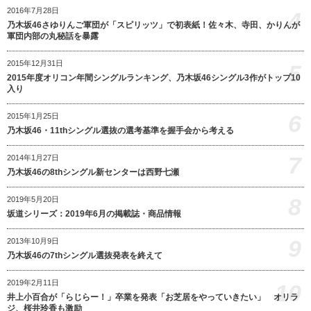
2016年7月28日
4
乃木坂46さゆりんご軍団が「スピリッツ」で初表紙！佐々木、寺田、かりんが
軍団内部の丸秘話を暴露
2015年12月31日
5
2015年度オリコン年間シングルランキング、乃木坂46シングル3作がトップ10
入り
6
2015年1月25日
乃木坂46・11thシングル選抜の選考基準を握手会から考える
7
2014年1月27日
乃木坂46の8thシングル新センターは西野七瀬
8
2019年5月20日
坂道シリーズ：2019年6月の掲載誌・商品情報
9
2013年10月9日
乃木坂46の7thシングル選抜発表を終えて
2019年2月11日
10
井上小百合が「らじらー！」卒業を発表「お芝居をやっていきたい」 オリラ
ジ、桜井玲香も激励