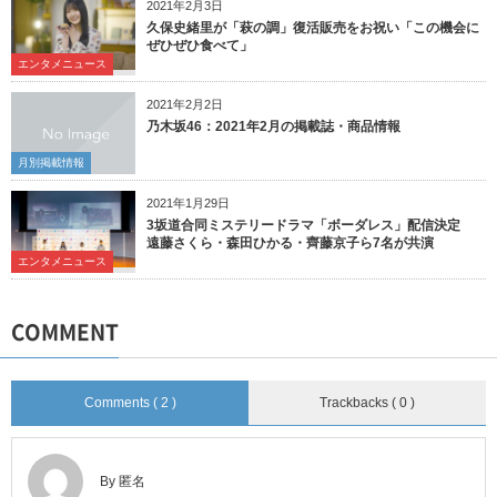
2021年2月3日
久保史緒里が「萩の調」復活販売をお祝い「この機会に
ぜひぜひ食べて」
エンタメニュース
2021年2月2日
乃木坂46：2021年2月の掲載誌・商品情報
月別掲載情報
2021年1月29日
3坂道合同ミステリードラマ「ボーダレス」配信決定
遠藤さくら・森田ひかる・齊藤京子ら7名が共演
エンタメニュース
COMMENT
Comments ( 2 )
Trackbacks ( 0 )
By 匿名