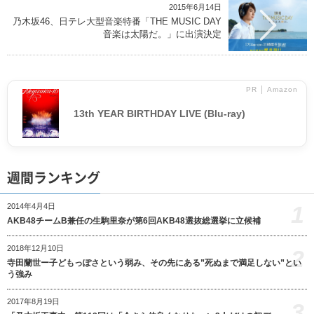
2015年6月14日
乃木坂46、日テレ大型音楽特番「THE MUSIC DAY
音楽は太陽だ。」に出演決定
PR │ Amazon
13th YEAR BIRTHDAY LIVE (Blu-ray)
週間ランキング
1
2014年4月4日
AKB48チームB兼任の生駒里奈が第6回AKB48選抜総選挙に立候補
2018年12月10日
2
寺田蘭世ー子どもっぽさという弱み、その先にある”死ぬまで満足しない”とい
う強み
2017年8月19日
3