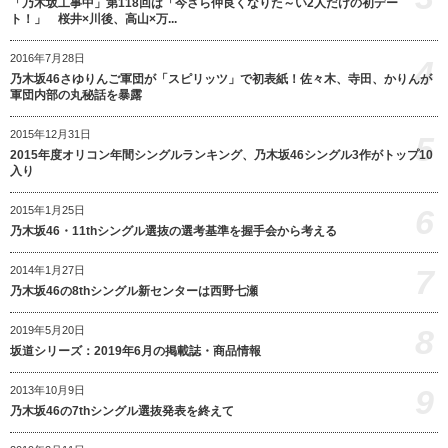
「乃木坂工事中」第118回は「今さら仲良くなりた～い2人だけの初デー
ト！」 桜井×川後、高山×万...
2016年7月28日
4
乃木坂46さゆりんご軍団が「スピリッツ」で初表紙！佐々木、寺田、かりんが
軍団内部の丸秘話を暴露
2015年12月31日
5
2015年度オリコン年間シングルランキング、乃木坂46シングル3作がトップ10
入り
6
2015年1月25日
乃木坂46・11thシングル選抜の選考基準を握手会から考える
7
2014年1月27日
乃木坂46の8thシングル新センターは西野七瀬
8
2019年5月20日
坂道シリーズ：2019年6月の掲載誌・商品情報
9
2013年10月9日
乃木坂46の7thシングル選抜発表を終えて