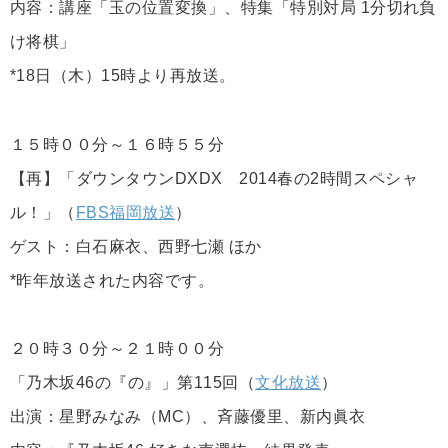
内容：講座「玉の位置変換」、特集「特別対局 1分切れ負
け将棋」
*18日（木）15時より再放送。
１５時００分～１６時５５分
【再】「ダウンタウンDXDX 2014春の2時間スペシャ
ル！」（
FBS福岡放送
）
ゲスト：白石麻衣、西野七瀬 ほか
*昨年放送された内容です。
２０時３０分～２１時００分
「乃木坂46の『の』」第115回（
文化放送
）
出演：星野みなみ（MC）、斉藤優里、新内眞衣