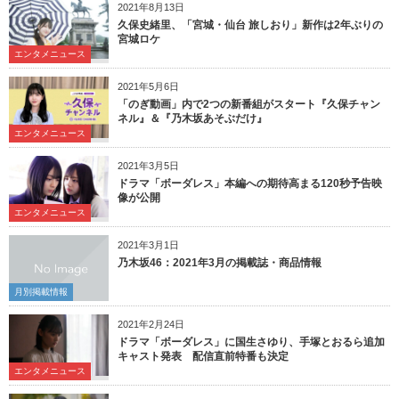
2021年8月13日
久保史緒里、「宮城・仙台 旅しおり」新作は2年ぶりの
宮城ロケ
エンタメニュース
2021年5月6日
「のぎ動画」内で2つの新番組がスタート『久保チャン
ネル』＆『乃木坂あそぶだけ』
エンタメニュース
2021年3月5日
ドラマ「ボーダレス」本編への期待高まる120秒予告映
像が公開
エンタメニュース
2021年3月1日
乃木坂46：2021年3月の掲載誌・商品情報
月別掲載情報
2021年2月24日
ドラマ「ボーダレス」に国生さゆり、手塚とおるら追加
キャスト発表 配信直前特番も決定
エンタメニュース