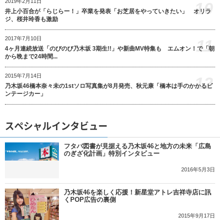
2019年2月11日
10
井上小百合が「らじらー！」卒業を発表「お芝居をやっていきたい」 オリラ
ジ、桜井玲香も激励
2017年7月10日
11
4ヶ月連続放送「のびのび乃木坂 3期生!!」や新曲MV特集も エムオン！で「朝
から晩まで24時間...
2015年7月14日
12
乃木坂46橋本奈々未の1stソロ写真集が8月発売、秋元康「橋本は手のかかるビ
ンテージカー」
スペシャルインタビュー
フタバ図書が見据える乃木坂46と地方の未来「広島
のぎざ化計画」特別インタビュー
2016年5月3日
乃木坂46を楽しく応援！新星堂アトレ吉祥寺店に訊
くPOP広告の裏側
2015年9月17日