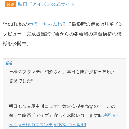
映画『アイズ』公式サイト
関連
*YouTubeの
ホラーちゃんねる
で撮影時の伊藤万理華イン
タビュー、完成披露試写会からの各会場の舞台挨拶の模
様を公開中。
王様のブランチに紹介され、本日も舞台挨拶三箇所大
盛況でした‼️
明日も名古屋中川コロナで舞台挨拶完売なので、この
勢いで映画「アイズ」宜しくお願い致します‼️
#映画
#ア
イズ
#王様のブランチ
#TBS
#乃木坂46