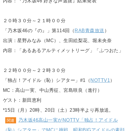
内容：『乃木坂46 好きな声選抜』結果発表
２０時３０分～２１時００分
「乃木坂46の『の』」第114回（
RAB青森放送
）
出演：星野みなみ（MC）、生田絵梨花、堀未央奈
内容：「あるあるアルティメットリーグ」「ふつおた」
２２時００分～２２時３０分
「独占！アイドル（恥）シアター」#1（
NOTTV1
）
MC：高山一実、中山秀征、宮島咲良（進行）
ゲスト：新田恵利
*15日（月）20時、20日（土）23時半より再放送。
乃木坂46高山一実がNOTTV「独占！アイドル
関連
（恥）シアター」でMCに挑戦、昭和BIGアイドルの素顔