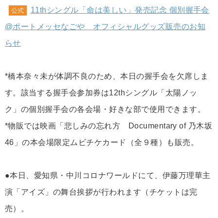
11thシングル「命は美しい」発売記念 個別握手会
公式
@ポートメッセなごや オフィシャルグッズ販売のお知
らせ
*橋本奈々未が体調不良のため、本日の握手会を欠席しま
す。該当する握手会参加券は12thシングル「太陽ノッ
ク」の個別握手会の各会場・好きな部で使用できます。
*物販では映画「悲しみの忘れ方 Documentary of 乃木坂
46」の本会場限定ムビチケカード（全９種）も販売。
●本日、愛知県・中川コロナワールドにて、伊藤万理華主
演「アイズ」の舞台挨拶が行われます（チケットは完
売）。