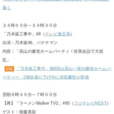
暴く
２４時００分～２４時３０分
「乃木坂工事中」#8（
テレビ東京系
）
出演：乃木坂46、バナナマン
内容：「高山の爆笑ホームパーティ！珍英会話で大混
乱」
「乃木坂工事中」第8回は高山一実の爆笑ホームパ
関連
ーティー、2期生掘り下げ中に寺田蘭世が登場
翌朝６時４５分～７時００分
【再】「ラーメンWalker TV2」#95（
フジテレビNEXT
）
ゲスト：衛藤美彩