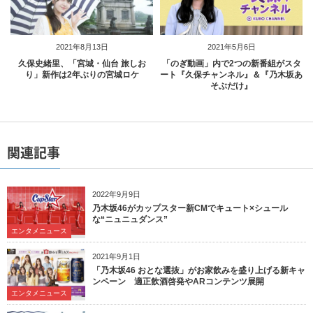
2021年8月13日
2021年5月6日
久保史緒里、「宮城・仙台 旅しお
「のぎ動画」内で2つの新番組がスタ
り」新作は2年ぶりの宮城ロケ
ート『久保チャンネル』＆『乃木坂あ
そぶだけ』
関連記事
2022年9月9日
乃木坂46がカップスター新CMでキュート×シュール
な“ニュニュダンス”
エンタメニュース
2021年9月1日
「乃木坂46 おとな選抜」がお家飲みを盛り上げる新キャ
ンペーン 適正飲酒啓発やARコンテンツ展開
エンタメニュース