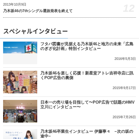
12
2013年10月9日
乃木坂46の7thシングル選抜発表を終えて
スペシャルインタビュー
フタバ図書が見据える乃木坂46と地方の未来「広島
のぎざ化計画」特別インタビュー
2016年5月3日
乃木坂46を楽しく応援！新星堂アトレ吉祥寺店に訊
くPOP広告の裏側
2015年9月17日
日本一の売り場を目指して〜POP広告で話題のHMV
立川にインタビュー〜
2015年7月26日
乃木坂46卒業生インタビュー 伊藤寧々 −次の坂の
途中−