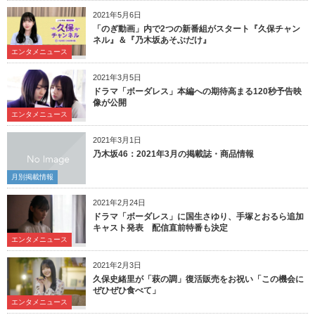
2021年5月6日
「のぎ動画」内で2つの新番組がスタート『久保チャン
ネル』＆『乃木坂あそぶだけ』
エンタメニュース
2021年3月5日
ドラマ「ボーダレス」本編への期待高まる120秒予告映
像が公開
エンタメニュース
2021年3月1日
乃木坂46：2021年3月の掲載誌・商品情報
月別掲載情報
2021年2月24日
ドラマ「ボーダレス」に国生さゆり、手塚とおるら追加
キャスト発表 配信直前特番も決定
エンタメニュース
2021年2月3日
久保史緒里が「萩の調」復活販売をお祝い「この機会に
ぜひぜひ食べて」
エンタメニュース