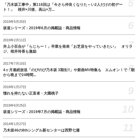
5
「乃木坂工事中」第118回は「今さら仲良くなりた～い2人だけの初デー
ト！」 桜井×川後、高山×万...
6
2019年5月20日
坂道シリーズ：2019年6月の掲載誌・商品情報
2019年2月11日
7
井上小百合が「らじらー！」卒業を発表「お芝居をやっていきたい」 オリラ
ジ、桜井玲香も激励
2017年7月10日
8
4ヶ月連続放送「のびのび乃木坂 3期生!!」や新曲MV特集も エムオン！で「朝
から晩まで24時間...
9
2018年1月27日
憧れを持たない正直者・大園桃子
10
2019年6月25日
坂道シリーズ：2019年7月の掲載誌・商品情報
11
2014年1月27日
乃木坂46の8thシングル新センターは西野七瀬