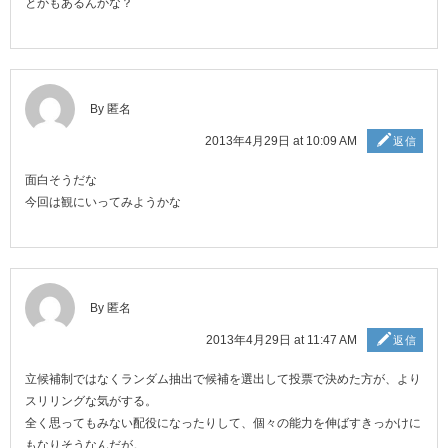
とかもあるんかな？
By 匿名
2013年4月29日 at 10:09 AM
返信
面白そうだな
今回は観にいってみようかな
By 匿名
2013年4月29日 at 11:47 AM
返信
立候補制ではなくランダム抽出で候補を選出して投票で決めた方が、より
スリリングな気がする。
全く思ってもみない配役になったりして、個々の能力を伸ばすきっかけに
もなりそうなんだが。