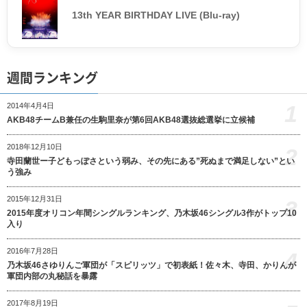
13th YEAR BIRTHDAY LIVE (Blu-ray)
週間ランキング
1
2014年4月4日
AKB48チームB兼任の生駒里奈が第6回AKB48選抜総選挙に立候補
2018年12月10日
2
寺田蘭世ー子どもっぽさという弱み、その先にある”死ぬまで満足しない”とい
う強み
2015年12月31日
3
2015年度オリコン年間シングルランキング、乃木坂46シングル3作がトップ10
入り
2016年7月28日
4
乃木坂46さゆりんご軍団が「スピリッツ」で初表紙！佐々木、寺田、かりんが
軍団内部の丸秘話を暴露
2017年8月19日