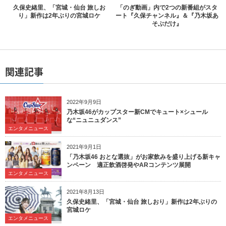
久保史緒里、「宮城・仙台 旅しお
「のぎ動画」内で2つの新番組がスタ
り」新作は2年ぶりの宮城ロケ
ート『久保チャンネル』＆『乃木坂あ
そぶだけ』
関連記事
2022年9月9日
乃木坂46がカップスター新CMでキュート×シュール
な“ニュニュダンス”
エンタメニュース
2021年9月1日
「乃木坂46 おとな選抜」がお家飲みを盛り上げる新キャ
ンペーン 適正飲酒啓発やARコンテンツ展開
エンタメニュース
2021年8月13日
久保史緒里、「宮城・仙台 旅しおり」新作は2年ぶりの
宮城ロケ
エンタメニュース