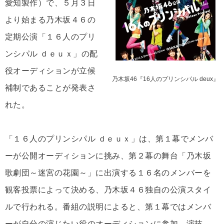
愛知製作）で、５月３日
より始まる乃木坂４６の
定期公演「１６人のプリ
ンシパル ｄｅｕｘ」の配
役オーディションが立候
乃木坂46『16人のプリンシパル deux』
補制であることが発表さ
れた。
「１６人のプリンシパル ｄｅｕｘ」は、第１幕でメンバ
ーが公開オーディションに挑み、第２幕の舞台「乃木坂
歌劇団～迷宮の花園～」に出演する１６名のメンバーを
観客投票によって決める、乃木坂４６独自の公演スタイ
ルで行われる。番組の説明によると、第１幕ではメンバ
ーが自分の演じたい役のオーディションに参加。演技