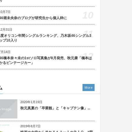
り
10
10月7日
46堀未央奈のブログが研究生から個人枠に
12月31日
11
5年度オリコン年間シングルランキング、乃木坂46シングル3
ップ10入り
7月14日
12
46橋本奈々未の1stソロ写真集が8月発売、秋元康「橋本は
かるビンテージカー」
ム
More
2020年1月19日
秋元真夏の「卒業観」と「キャプテン像」...
2019年8月7日