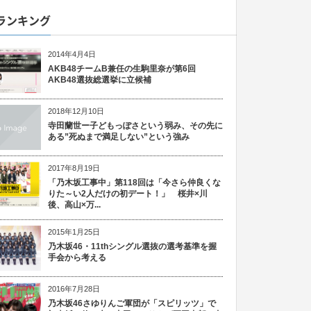
ランキング
2014年4月4日
AKB48チームB兼任の生駒里奈が第6回
AKB48選抜総選挙に立候補
2018年12月10日
寺田蘭世ー子どもっぽさという弱み、その先に
ある”死ぬまで満足しない”という強み
2017年8月19日
「乃木坂工事中」第118回は「今さら仲良くな
りた～い2人だけの初デート！」 桜井×川
後、高山×万...
2015年1月25日
乃木坂46・11thシングル選抜の選考基準を握
手会から考える
2016年7月28日
乃木坂46さゆりんご軍団が「スピリッツ」で