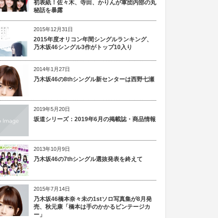
初表紙！佐々木、寺田、かりんが軍団内部の丸
秘話を暴露
2015年12月31日
2015年度オリコン年間シングルランキング、
乃木坂46シングル3作がトップ10入り
2014年1月27日
乃木坂46の8thシングル新センターは西野七瀬
2019年5月20日
坂道シリーズ：2019年6月の掲載誌・商品情報
2013年10月9日
乃木坂46の7thシングル選抜発表を終えて
2015年7月14日
乃木坂46橋本奈々未の1stソロ写真集が8月発
売、秋元康「橋本は手のかかるビンテージカ
ー」