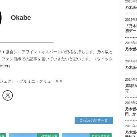
2013年
乃木坂
Okabe
2017年
「乃木
初デー
2015年
乃木坂
リエ協会シニアワインエキスパートの資格を持ちます。乃木坂と
。ファン目線での記事を書いていきたいと思います。（ツイッタ
2014年
riter
）
乃木坂
2014年
ジェクト・プルミエ・クリュ・ＶＶ
第6回
可
2016年
乃木坂
田、か
Okabeの記事一覧
2015年
乃木坂
歩道
乃木坂散歩道
乃木坂散歩道