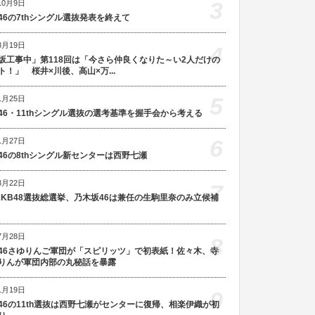
3
10月9日
46の7thシングル選抜発表を終えて
8月19日
4
坂工事中」第118回は「今さら仲良くなりた～い2人だけの
ト！」 桜井×川後、高山×万...
5
1月25日
46・11thシングル選抜の選考基準を握手会から考える
6
1月27日
46の8thシングル新センターは西野七瀬
3月22日
7
AKB48選抜総選挙、乃木坂46は兼任の生駒里奈のみ立候補
7月28日
8
46さゆりんご軍団が「スピリッツ」で初表紙！佐々木、寺
りんが軍団内部の丸秘話を暴露
1月19日
9
46の11th選抜は西野七瀬がセンターに復帰、相楽伊織が初