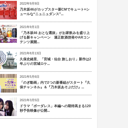
2022年9月9日
乃木坂46がカップスター新CMでキュート×シ
ュールな“ニュニュダンス”...
2021年9月1日
「乃木坂46 おとな選抜」がお家飲みを盛り上
げる新キャンペーン 適正飲酒啓発やARコン
テンツ展開...
2021年8月13日
久保史緒里、「宮城・仙台 旅しおり」新作は2
年ぶりの宮城ロケ...
2021年5月6日
「のぎ動画」内で2つの新番組がスタート『久
保チャンネル』＆『乃木坂あそぶだけ』...
2021年3月5日
ドラマ「ボーダレス」本編への期待高まる120
秒予告映像が公開...