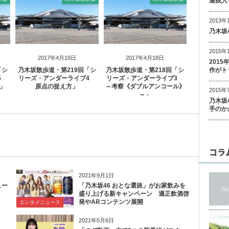
選抜入
2013年
乃木坂
2015年
2017年4月19日
2017年4月18日
201
作がト
「シ
乃木坂散歩道・第219回「シ
乃木坂散歩道・第218回「シ
ブ5
リーズ・アンダーライブ4
リーズ・アンダーライブ3
」
原点の捉え方」
～考察《ダブルアンコール》
2015年
～」
乃木坂
手のか
コラ
2021年9月1日
ュー
「乃木坂46 おとな選抜」がお家飲みを
盛り上げる新キャンペーン 適正飲酒啓
発やARコンテンツ展開
エンタメニュース
2021年5月6日