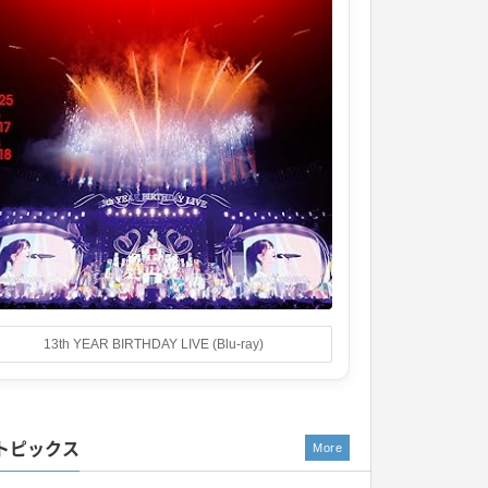
13th YEAR BIRTHDAY LIVE (Blu-ray)
トピックス
More