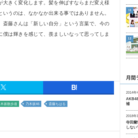
が大きく変化します。髪を伸ばすならまだ変え様
11
というのは、なかなか出来る事ではありません。
。斎藤さんは「新しい自分」という言葉で、今の
に僕は輝きを感じて、羨ましいなって思ってしま
12
月間
2014年
AKB
補
乃木坂散歩道
乃木坂46
斎藤ちはる
2018年
寺田蘭
しない