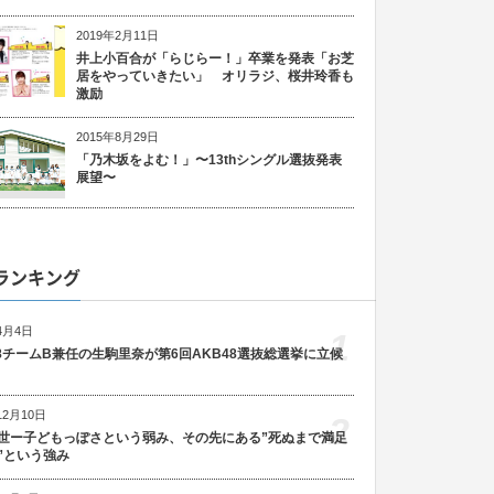
2019年2月11日
井上小百合が「らじらー！」卒業を発表「お芝
居をやっていきたい」 オリラジ、桜井玲香も
激励
2015年8月29日
「乃木坂をよむ！」〜13thシングル選抜発表
展望〜
ランキング
4月4日
1
48チームB兼任の生駒里奈が第6回AKB48選抜総選挙に立候
12月10日
2
世ー子どもっぽさという弱み、その先にある”死ぬまで満足
”という強み