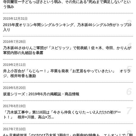
寺田蘭世ー子どもっぽさという弱み、その先にある”死ぬまで満足しない”とい
う強み
2015年12月31日
3
2015年度オリコン年間シングルランキング、乃木坂46シングル3作がトップ10
入り
2016年7月28日
4
乃木坂46さゆりんご軍団が「スピリッツ」で初表紙！佐々木、寺田、かりんが
軍団内部の丸秘話を暴露
2019年2月11日
5
井上小百合が「らじらー！」卒業を発表「お芝居をやっていきたい」 オリラ
ジ、桜井玲香も激励
6
2019年5月20日
坂道シリーズ：2019年6月の掲載誌・商品情報
2017年8月19日
7
「乃木坂工事中」第118回は「今さら仲良くなりた～い2人だけの初デー
ト！」 桜井×川後、高山×万...
2017年7月10日
8
4ヶ月連続放送「のびのび乃木坂 3期生!!」や新曲MV特集も エムオン！で「朝