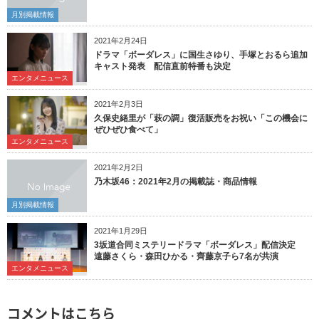
月別掲載情報
2021年2月24日
ドラマ「ボーダレス」に国生さゆり、手塚とおるら追加
キャスト発表 配信直前特番も決定
エンタメニュース
2021年2月3日
久保史緒里が「萩の調」復活販売をお祝い「この機会に
ぜひぜひ食べて」
エンタメニュース
2021年2月2日
乃木坂46：2021年2月の掲載誌・商品情報
月別掲載情報
2021年1月29日
3坂道合同ミステリードラマ「ボーダレス」配信決定
遠藤さくら・森田ひかる・齊藤京子ら7名が共演
エンタメニュース
コメントはこちら