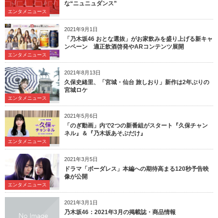
な“ニュニュダンス”
エンタメニュース
2021年9月1日
「乃木坂46 おとな選抜」がお家飲みを盛り上げる新キャ
ンペーン 適正飲酒啓発やARコンテンツ展開
エンタメニュース
2021年8月13日
久保史緒里、「宮城・仙台 旅しおり」新作は2年ぶりの
宮城ロケ
エンタメニュース
2021年5月6日
「のぎ動画」内で2つの新番組がスタート『久保チャン
ネル』＆『乃木坂あそぶだけ』
エンタメニュース
2021年3月5日
ドラマ「ボーダレス」本編への期待高まる120秒予告映
像が公開
エンタメニュース
2021年3月1日
乃木坂46：2021年3月の掲載誌・商品情報