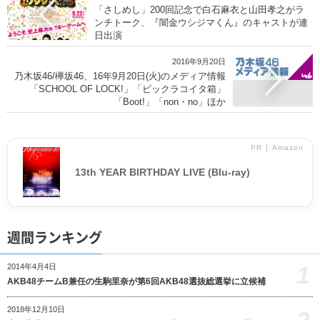
「さしめし」200回記念で白石麻衣と山田孝之がラ
ンチトーク、『闇金ウシジマくん』のキャストが連
日出演
2016年9月20日
乃木坂46/欅坂46、16年9月20日(火)のメディア情報
「SCHOOL OF LOCK!」「ビックラコイタ箱」
「Boot!」「non・no」ほか
PR │ Amazon
13th YEAR BIRTHDAY LIVE (Blu-ray)
週間ランキング
1
2014年4月4日
AKB48チームB兼任の生駒里奈が第6回AKB48選抜総選挙に立候補
2018年12月10日
2