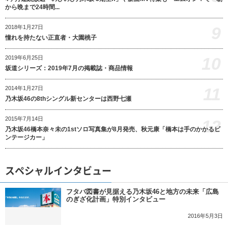
から晩まで24時間...
9
2018年1月27日
憧れを持たない正直者・大園桃子
10
2019年6月25日
坂道シリーズ：2019年7月の掲載誌・商品情報
11
2014年1月27日
乃木坂46の8thシングル新センターは西野七瀬
2015年7月14日
12
乃木坂46橋本奈々未の1stソロ写真集が8月発売、秋元康「橋本は手のかかるビ
ンテージカー」
スペシャルインタビュー
フタバ図書が見据える乃木坂46と地方の未来「広島
のぎざ化計画」特別インタビュー
2016年5月3日