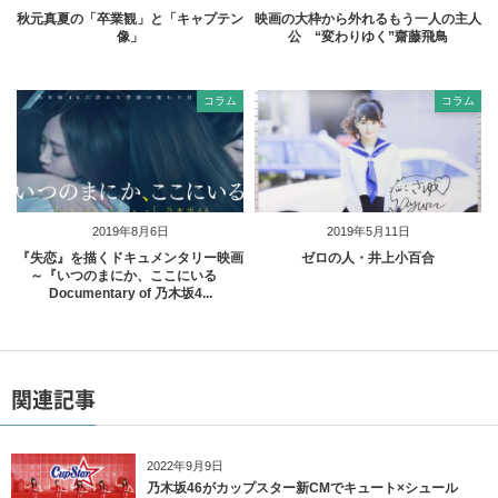
秋元真夏の「卒業観」と「キャプテン
映画の大枠から外れるもう一人の主人
像」
公 “変わりゆく”齋藤飛鳥
コラム
コラム
2019年8月6日
2019年5月11日
『失恋』を描くドキュメンタリー映画
ゼロの人・井上小百合
～『いつのまにか、ここにいる
Documentary of 乃木坂4...
関連記事
2022年9月9日
乃木坂46がカップスター新CMでキュート×シュール