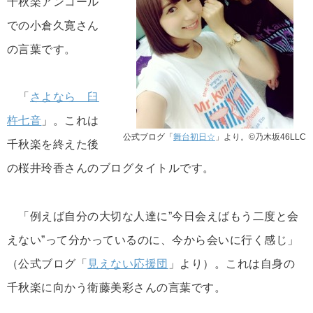
千秋楽アンコール
での小倉久寛さん
の言葉です。
「
さよなら 臼
杵七音
」。これは
公式ブログ「
舞台初日☆
」より。©乃木坂46LLC
千秋楽を終えた後
の桜井玲香さんのブログタイトルです。
「例えば自分の大切な人達に”今日会えばもう二度と会
えない”って分かっているのに、今から会いに行く感じ」
（公式ブログ「
見えない応援団
」より）。これは自身の
千秋楽に向かう衛藤美彩さんの言葉です。