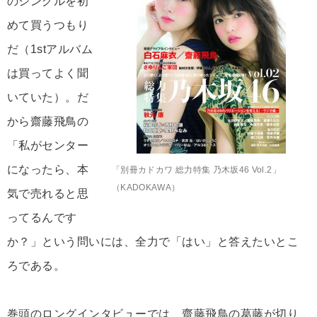
のシングルを初
めて買うつもり
だ（1stアルバム
は買ってよく聞
いていた）。だ
から齋藤飛鳥の
「私がセンター
になったら、本
「別冊カドカワ 総力特集 乃木坂46 Vol.2」
（KADOKAWA）
気で売れると思
ってるんです
か？」という問いには、全力で「はい」と答えたいとこ
ろである。
巻頭のロングインタビューでは、齋藤飛鳥の葛藤が切り