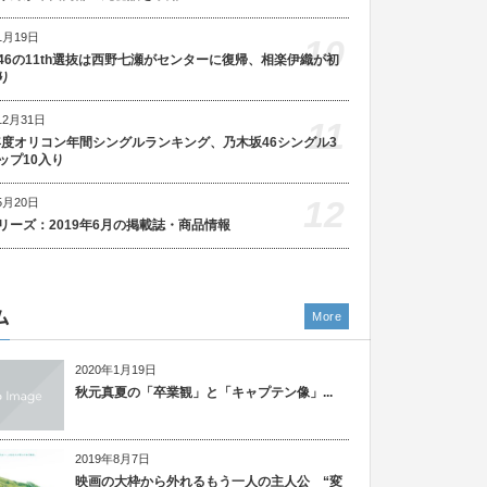
1月19日
10
46の11th選抜は西野七瀬がセンターに復帰、相楽伊織が初
り
12月31日
11
5年度オリコン年間シングルランキング、乃木坂46シングル3
ップ10入り
12
5月20日
リーズ：2019年6月の掲載誌・商品情報
ム
More
2020年1月19日
秋元真夏の「卒業観」と「キャプテン像」...
2019年8月7日
映画の大枠から外れるもう一人の主人公 “変