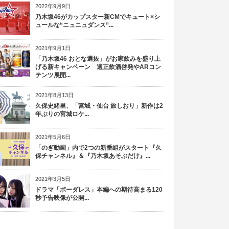
2022年9月9日
乃木坂46がカップスター新CMでキュート×シ
ュールな“ニュニュダンス”...
2021年9月1日
「乃木坂46 おとな選抜」がお家飲みを盛り上
げる新キャンペーン 適正飲酒啓発やARコン
テンツ展開...
2021年8月13日
久保史緒里、「宮城・仙台 旅しおり」新作は2
年ぶりの宮城ロケ...
2021年5月6日
「のぎ動画」内で2つの新番組がスタート『久
保チャンネル』＆『乃木坂あそぶだけ』...
2021年3月5日
ドラマ「ボーダレス」本編への期待高まる120
秒予告映像が公開...