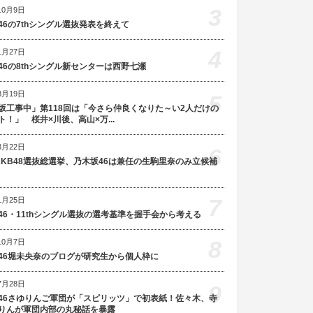
3
10月9日
46の7thシングル選抜発表を終えて
4
1月27日
46の8thシングル新センターは西野七瀬
8月19日
5
坂工事中」第118回は「今さら仲良くなりた～い2人だけの
ト！」 桜井×川後、高山×万...
3月22日
6
AKB48選抜総選挙、乃木坂46は兼任の生駒里奈のみ立候補
7
1月25日
46・11thシングル選抜の選考基準を握手会から考える
8
10月7日
46堀未央奈のブログが研究生から個人枠に
7月28日
9
46さゆりんご軍団が「スピリッツ」で初表紙！佐々木、寺
りんが軍団内部の丸秘話を暴露