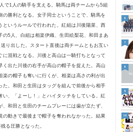
3人で1人の騎手を支える。騎馬は両チームから5組
側の勝利となる。女子同士ということで、騎馬を
6
うというルールで行われた。紅組は川後陽菜、西
子の5人、白組は相楽伊織、生田絵梨花、和田まあ
7
て送り出した。スタート直後は両チームともお互い
ぐに混戦となる。川後と高山は一騎打ちとなって
早く出た川後の右手が高山の帽子を捉えた。高山
8
相楽の帽子も奪いに行くが、相楽は高さの利が出
った。和田と生田はタッグを組んで前後から相手
9
奪い、「よーし！」とハイタッチをしている。紅
が、和田と生田のチームプレーには歯が立たず、
視の動きで最後まで帽子を奪われなかった。結果
10
が残る圧勝となった。