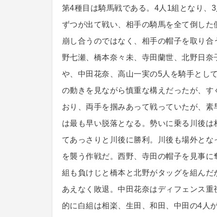
第4種目は騎馬戦である。4人1組となり、
ずつが出て戦い、相手の騎馬を全て倒した
崩し合うのではなく、相手の帽子を取り合
野七瀬、橋本奈々未、寺田蘭世、北野日奈
や、中田花奈、高山一実の5人を騎手とし
の動きを見ながら慎重な構えだったが、す
おり、両手を掴みあって戦っていたが、素
は最も早い脱落となる。勢いに乗る川後は
てあっさりと川後に勝利。川後も場外とな
を襲う作戦だ。西野、寺田の帽子を見事に
組も負けじと橋本と北野がタッグを組んだ
あえなく敗退。中田花奈はディフェンス重
的に白組は相楽、生田、和田、中田の4人