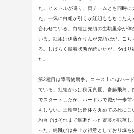
た。ピストルが鳴り、両チームとも同時に
た。一気に白組が引くが紅組ももちこたえ
合わせている。白組は先頭の生駒里奈が体
いる。紅組は伊藤かりんが先頭だが、こち
る。しばらく膠着状態が続いたが、やはり
た。
第2種目は障害物競争。コース上にはハー
ている。紅組からは秋元真夏、齋藤飛鳥、
でスタートしたが、ハードルで堀が一歩前
もしない。三輪車は皆体を丸めて必死にこ
均台ではそれまで順調だった齋藤が転落し
った。縄跳びは井上が得意としており堀を