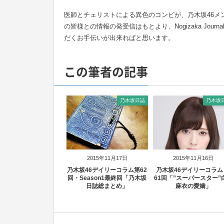
医師とチェリストによる異色のコンビが、乃木坂46メ
の皆様との情報の発受信はもとより、Nogizaka Jo
だくお手伝いが出来ればと思います。
この筆者の記事
乃木坂日誌
乃木坂
2015年11月17日
2015年11月16日
乃木坂46デイリーコラム第62
乃木坂46デイリーコラム
回・Season1最終回「乃木坂
61回「”スーパースター”
日誌総まとめ」
麻衣の愛嬌」