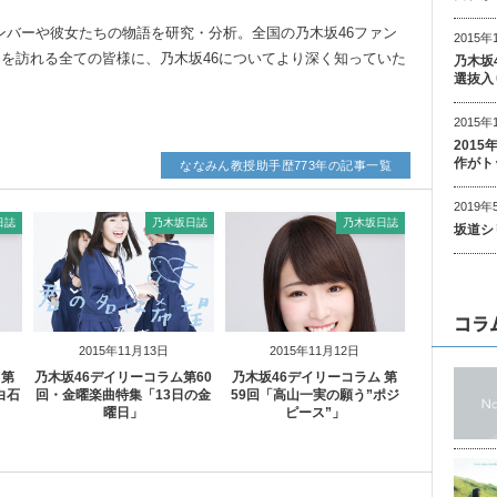
ンバーや彼女たちの物語を研究・分析。全国の乃木坂46ファン
2015年
urnalを訪れる全ての皆様に、乃木坂46についてより深く知っていた
乃木坂
選抜入
2015年
201
作がト
ななみん教授助手歴773年の記事一覧
2019年
日誌
乃木坂日誌
乃木坂日誌
坂道シ
コラ
2015年11月13日
2015年11月12日
 第
乃木坂46デイリーコラム第60
乃木坂46デイリーコラム 第
白石
回・金曜楽曲特集「13日の金
59回「高山一実の願う”ポジ
曜日」
ピース”」