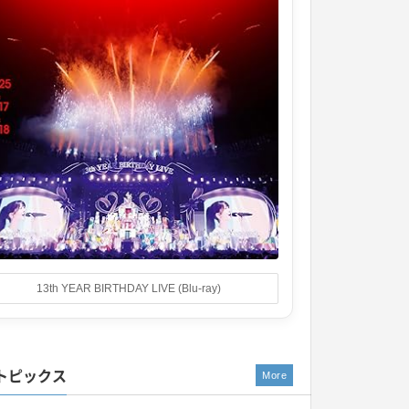
13th YEAR BIRTHDAY LIVE (Blu-ray)
トピックス
More