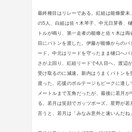
最終種目はリレーである。紅組は能條愛未
の5人、白組は佐々木琴子、中元日芽香、
トルが鳴り、第一走者の能條と佐々木は両
目にバトンを渡した。伊藤が能條からのバ
ード。中元はリードを守ったまま樋口へバ
さが上回り、紅組リードで4人目へ。渡辺
受け取るのに減速。新内はうまくバトンを
渡った。応援のボルテージもピークに達し
メートルまで互角だったが、最後に若月が
る。若月は笑顔でガッツポーズ。星野が若
言うと、若月は「みなみ意外と速いんだね