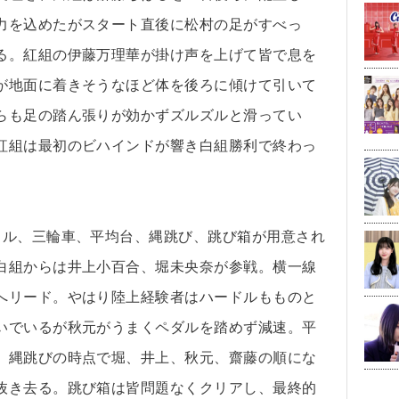
力を込めたがスタート直後に松村の足がすべっ
る。紅組の伊藤万理華が掛け声を上げて皆で息を
が地面に着きそうなほど体を後ろに傾けて引いて
らも足の踏ん張りが効かずズルズルと滑ってい
紅組は最初のビハインドが響き白組勝利で終わっ
ドル、三輪車、平均台、縄跳び、跳び箱が用意され
白組からは井上小百合、堀未央奈が参戦。横一線
へリード。やはり陸上経験者はハードルもものと
いでいるが秋元がうまくペダルを踏めず減速。平
、縄跳びの時点で堀、井上、秋元、齋藤の順にな
抜き去る。跳び箱は皆問題なくクリアし、最終的