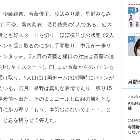
11
、伊藤純奈、斉藤優里、渡辺みり愛、星野みなみ
樋口日奈、新内眞衣、若月佑美の5人である。ピス
者とも好スタートを切り、ほぼ横並びの状態で2人
12
トンを受け取るのに少し手間取り、中元が一歩リ
トンタッチ。3人目の斉藤と樋口の対決は斉藤の速
が少し早くスタートしてしまい斉藤からのバトンを
受け取り、5人目には両チームほぼ同時にバトンが
月間
ている。若月、星野は真剣な表情で走り、残り15
2014年
半歩前へ出た。そのままゴールし白組の勝利とな
AKB
補
月に歩み寄り「もう、本気出さないでよ～！」と
」と息を切らせて答えた。
2018年
寺田蘭
しない