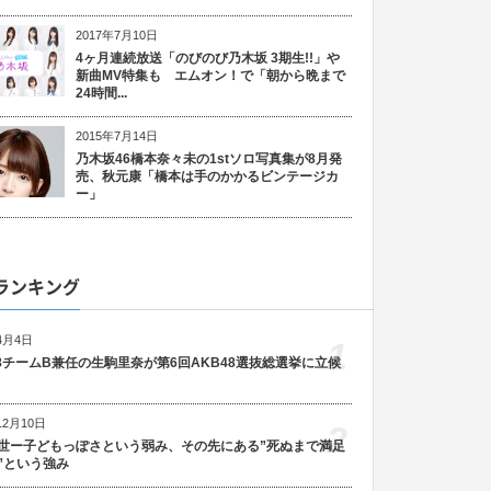
2017年7月10日
4ヶ月連続放送「のびのび乃木坂 3期生!!」や
新曲MV特集も エムオン！で「朝から晩まで
24時間...
2015年7月14日
乃木坂46橋本奈々未の1stソロ写真集が8月発
売、秋元康「橋本は手のかかるビンテージカ
ー」
ランキング
4月4日
1
48チームB兼任の生駒里奈が第6回AKB48選抜総選挙に立候
12月10日
2
世ー子どもっぽさという弱み、その先にある”死ぬまで満足
”という強み