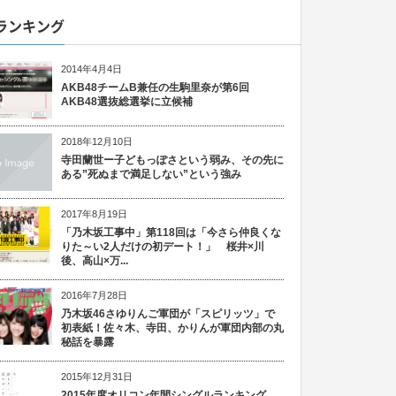
ランキング
2014年4月4日
AKB48チームB兼任の生駒里奈が第6回
AKB48選抜総選挙に立候補
2018年12月10日
寺田蘭世ー子どもっぽさという弱み、その先に
ある”死ぬまで満足しない”という強み
2017年8月19日
「乃木坂工事中」第118回は「今さら仲良くな
りた～い2人だけの初デート！」 桜井×川
後、高山×万...
2016年7月28日
乃木坂46さゆりんご軍団が「スピリッツ」で
初表紙！佐々木、寺田、かりんが軍団内部の丸
秘話を暴露
2015年12月31日
2015年度オリコン年間シングルランキング、