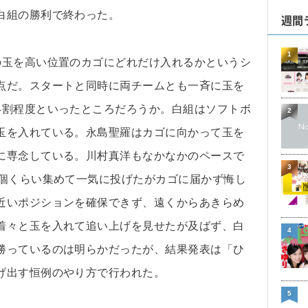
白組の勝利で終わった。
週間
1
の玉を高い位置のカゴにどれだけ入れるかというシ
点だ。スタートと同時に両チームとも一斉に玉を
4割程度といったところだろうか。白組はソフトボ
2
玉を入れている。永島聖羅はカゴに向かって玉を
に専念している。川村真洋もなかなかのペースで
3
0個くらい集めて一気に投げたがカゴに届かず悔し
近いポジションを確保できず、遠くからあきらめ
着々と玉を入れて追い上げを見せたが及ばず、白
4
勝っているのは明らかだったが、結果発表は「ひ
げ出す恒例のやり方で行われた。
5