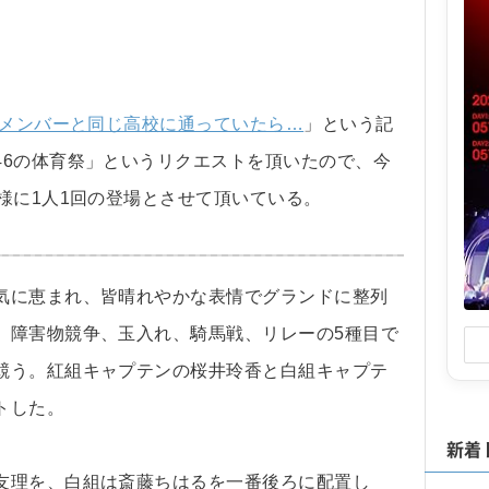
メンバーと同じ高校に通っていたら…
」という記
46の体育祭」というリクエストを頂いたので、今
様に1人1回の登場とさせて頂いている。
気に恵まれ、皆晴れやかな表情でグランドに整列
、障害物競争、玉入れ、騎馬戦、リレーの5種目で
競う。紅組キャプテンの桜井玲香と白組キャプテ
トした。
新着
友理を、白組は斎藤ちはるを一番後ろに配置し