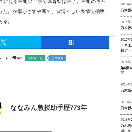
まれに見る白組の全勝で体育祭は終了。白組のキャ
2013年
乃木坂
った。夕陽がさす校庭で、皆清々しい表情で拍手
ある。
2014年
乃木坂
2017年
「乃木
初デー
メント
4件
乃木坂日誌
乃木坂46
2014年
第6回
可
2015年
乃木坂
2013年
ななみん教授助手歴773年
乃木坂
2016年
乃木坂
田、か