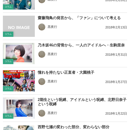
2018年2月26日
コラム
齋藤飛鳥の発言から、「ファン」について考える
黒夜行
2018年2月13日
コラム
乃木坂46の背骨から、一人のアイドルへ・生駒里奈
黒夜行
2018年1月31日
コラム
憧れを持たない正直者・大園桃子
黒夜行
2018年1月27日
コラム
2期生という呪縛、アイドルという呪縛、北野日奈子
という呪縛
黒夜行
2018年1月22日
コラム
西野七瀬の変わった部分、変わらない部分