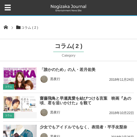
コラム ( 2 )
コラム( 2 )
Category
「誰かのため」の人・若月佑美
黒夜行
2018年11月24日
コラム
齋藤飛鳥と早瀬真愛を結びつける言葉 映画『あの
頃、君を追いかけた』を観て
黒夜行
2018年10月22日
コラム
少女でもアイドルでもなく、表現者・平手友梨奈
黒夜行