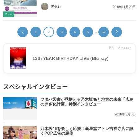
黒夜行
2018年1月20日
コラム
...
1
2
3
4
5
62
PR │ Amazon
13th YEAR BIRTHDAY LIVE (Blu-ray)
スペシャルインタビュー
フタバ図書が見据える乃木坂46と地方の未来「広島
のぎざ化計画」特別インタビュー
2016年5月3日
乃木坂46を楽しく応援！新星堂アトレ吉祥寺店に訊
くPOP広告の裏側